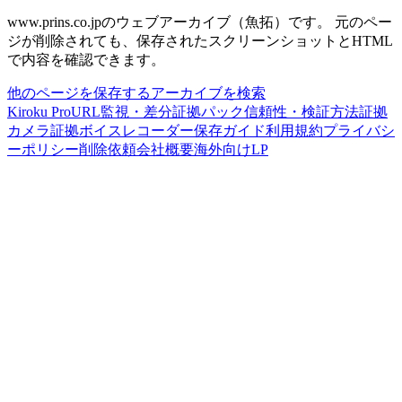
www.prins.co.jp
のウェブアーカイブ（魚拓）です。
元のペー
ジが削除されても、保存されたスクリーンショットとHTML
で内容を確認できます。
他のページを保存する
アーカイブを検索
Kiroku Pro
URL監視・差分
証拠パック
信頼性・検証方法
証拠
カメラ
証拠ボイスレコーダー
保存ガイド
利用規約
プライバシ
ーポリシー
削除依頼
会社概要
海外向けLP