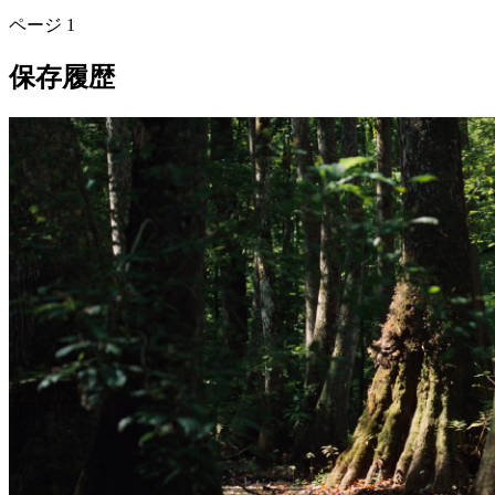
ページ
1
保存履歴