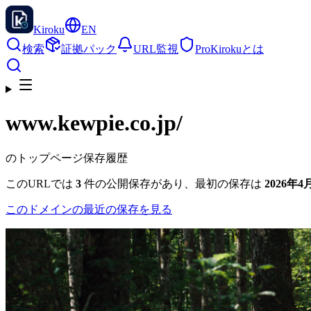
Kiroku
EN
検索
証拠パック
URL監視
Pro
Kirokuとは
www.kewpie.co.jp
/
のトップページ保存履歴
このURLでは
3
件の公開保存があり、最初の保存は
2026年4月
このドメインの最近の保存を見る