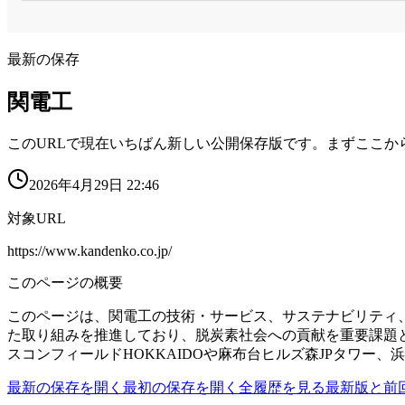
最新の保存
関電工
このURLで現在いちばん新しい公開保存版です。まずここか
2026年4月29日 22:46
対象URL
https://www.kandenko.co.jp/
このページの概要
このページは、関電工の技術・サービス、サステナビリティ
た取り組みを推進しており、脱炭素社会への貢献を重要課題
スコンフィールドHOKKAIDOや麻布台ヒルズ森JPタワ
最新の保存を開く
最初の保存を開く
全履歴を見る
最新版と前