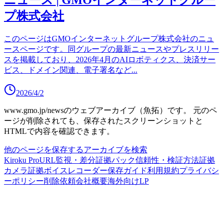
ニュース | GMOインターネットグルー
プ株式会社
このページはGMOインターネットグループ株式会社のニュ
ースページです。同グループの最新ニュースやプレスリリー
スを掲載しており、2026年4月のAIロボティクス、決済サー
ビス、ドメイン関連、電子署名など
...
2026/4/2
www.gmo.jp/news
のウェブアーカイブ（魚拓）です。
元のペ
ージが削除されても、保存されたスクリーンショットと
HTMLで内容を確認できます。
他のページを保存する
アーカイブを検索
Kiroku Pro
URL監視・差分
証拠パック
信頼性・検証方法
証拠
カメラ
証拠ボイスレコーダー
保存ガイド
利用規約
プライバシ
ーポリシー
削除依頼
会社概要
海外向けLP