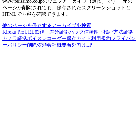
www.felissimo.co.jp
のウェブアーカイブ（魚拓）です。
元の
ページが削除されても、保存されたスクリーンショットと
HTMLで内容を確認できます。
他のページを保存する
アーカイブを検索
Kiroku Pro
URL監視・差分
証拠パック
信頼性・検証方法
証拠
カメラ
証拠ボイスレコーダー
保存ガイド
利用規約
プライバシ
ーポリシー
削除依頼
会社概要
海外向けLP