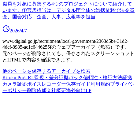
職員を対象に募集する4つのプロジェクトについて紹介して
います。①官房担当は、デジタル庁全体の総括業務で法令審
査、国会対応、企画、人事、広報等を担当
...
2026/4/7
www.digital.go.jp/recruitment/local-government/2363d5be-31d2-
4dcf-8985-ac1c6446255f
のウェブアーカイブ（魚拓）です。
元のページが削除されても、保存されたスクリーンショット
とHTMLで内容を確認できます。
他のページを保存する
アーカイブを検索
Kiroku Pro
URL監視・差分
証拠パック
信頼性・検証方法
証拠
カメラ
証拠ボイスレコーダー
保存ガイド
利用規約
プライバシ
ーポリシー
削除依頼
会社概要
海外向けLP