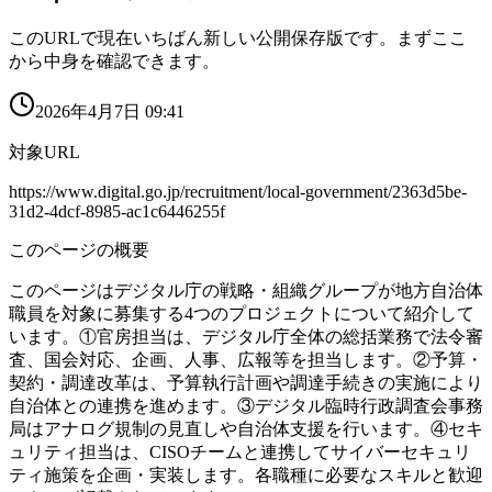
このURLで現在いちばん新しい公開保存版です。まずここ
から中身を確認できます。
2026年4月7日 09:41
対象URL
https://www.digital.go.jp/recruitment/local-government/2363d5be-
31d2-4dcf-8985-ac1c6446255f
このページの概要
このページはデジタル庁の戦略・組織グループが地方自治体
職員を対象に募集する4つのプロジェクトについて紹介して
います。①官房担当は、デジタル庁全体の総括業務で法令審
査、国会対応、企画、人事、広報等を担当します。②予算・
契約・調達改革は、予算執行計画や調達手続きの実施により
自治体との連携を進めます。③デジタル臨時行政調査会事務
局はアナログ規制の見直しや自治体支援を行います。④セキ
ュリティ担当は、CISOチームと連携してサイバーセキュリ
ティ施策を企画・実装します。各職種に必要なスキルと歓迎