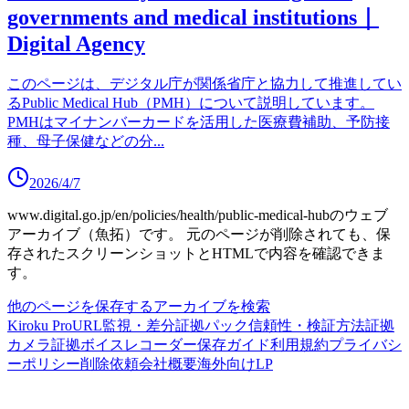
governments and medical institutions｜
Digital Agency
このページは、デジタル庁が関係省庁と協力して推進してい
るPublic Medical Hub（PMH）について説明しています。
PMHはマイナンバーカードを活用した医療費補助、予防接
種、母子保健などの分
...
2026/4/7
www.digital.go.jp/en/policies/health/public-medical-hub
のウェブ
アーカイブ（魚拓）です。
元のページが削除されても、保
存されたスクリーンショットとHTMLで内容を確認できま
す。
他のページを保存する
アーカイブを検索
Kiroku Pro
URL監視・差分
証拠パック
信頼性・検証方法
証拠
カメラ
証拠ボイスレコーダー
保存ガイド
利用規約
プライバシ
ーポリシー
削除依頼
会社概要
海外向けLP