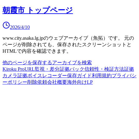
朝霞市 トップページ
2026/4/10
www.city.asaka.lg.jp
のウェブアーカイブ（魚拓）です。
元の
ページが削除されても、保存されたスクリーンショットと
HTMLで内容を確認できます。
他のページを保存する
アーカイブを検索
Kiroku Pro
URL監視・差分
証拠パック
信頼性・検証方法
証拠
カメラ
証拠ボイスレコーダー
保存ガイド
利用規約
プライバシ
ーポリシー
削除依頼
会社概要
海外向けLP