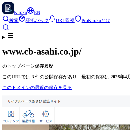
Kiroku
EN
検索
証拠パック
URL監視
Pro
Kirokuとは
www.cb-asahi.co.jp
/
のトップページ保存履歴
このURLでは
3
件の公開保存があり、最初の保存は
2026年4月
このドメインの最近の保存を見る