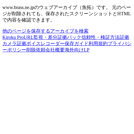
www.brass.ne.jp
のウェブアーカイブ（魚拓）です。
元のペー
ジが削除されても、保存されたスクリーンショットとHTML
で内容を確認できます。
他のページを保存する
アーカイブを検索
Kiroku Pro
URL監視・差分
証拠パック
信頼性・検証方法
証拠
カメラ
証拠ボイスレコーダー
保存ガイド
利用規約
プライバシ
ーポリシー
削除依頼
会社概要
海外向けLP