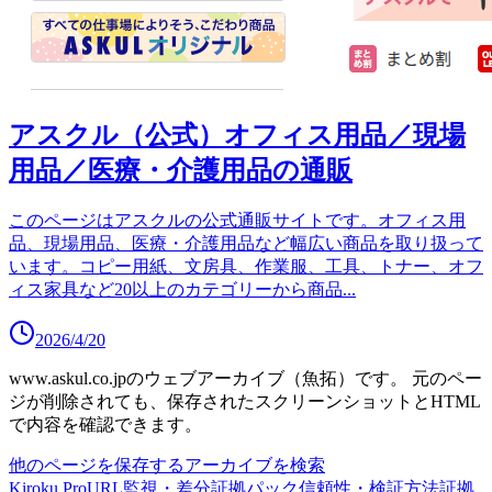
アスクル（公式）オフィス用品／現場
用品／医療・介護用品の通販
このページはアスクルの公式通販サイトです。オフィス用
品、現場用品、医療・介護用品など幅広い商品を取り扱って
います。コピー用紙、文房具、作業服、工具、トナー、オフ
ィス家具など20以上のカテゴリーから商品
...
2026/4/20
www.askul.co.jp
のウェブアーカイブ（魚拓）です。
元のペー
ジが削除されても、保存されたスクリーンショットとHTML
で内容を確認できます。
他のページを保存する
アーカイブを検索
Kiroku Pro
URL監視・差分
証拠パック
信頼性・検証方法
証拠