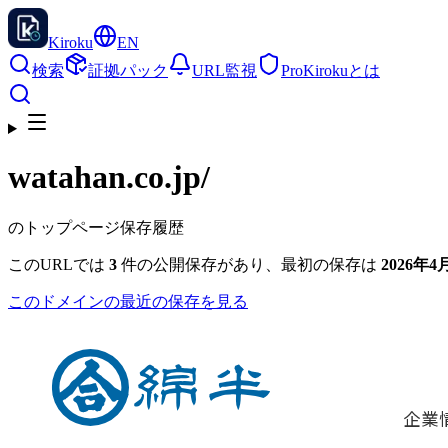
Kiroku
EN
検索
証拠パック
URL監視
Pro
Kirokuとは
watahan.co.jp
/
のトップページ保存履歴
このURLでは
3
件の公開保存があり、最初の保存は
2026年4月
このドメインの最近の保存を見る