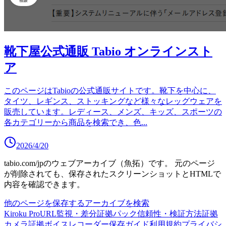
靴下屋公式通販 Tabio オンラインスト
ア
このページはTabioの公式通販サイトです。靴下を中心に、
タイツ、レギンス、ストッキングなど様々なレッグウェアを
販売しています。レディース、メンズ、キッズ、スポーツの
各カテゴリーから商品を検索でき、色
...
2026/4/20
tabio.com/jp
のウェブアーカイブ（魚拓）です。
元のページ
が削除されても、保存されたスクリーンショットとHTMLで
内容を確認できます。
他のページを保存する
アーカイブを検索
Kiroku Pro
URL監視・差分
証拠パック
信頼性・検証方法
証拠
カメラ
証拠ボイスレコーダー
保存ガイド
利用規約
プライバシ