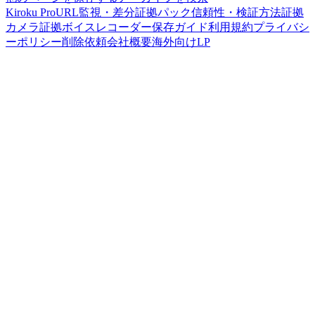
Kiroku Pro
URL監視・差分
証拠パック
信頼性・検証方法
証拠
カメラ
証拠ボイスレコーダー
保存ガイド
利用規約
プライバシ
ーポリシー
削除依頼
会社概要
海外向けLP