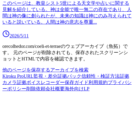
このページは、教皇シスト5世による天文学や占いに関する
見解を紹介している。神は全能で唯一無二の存在であり、人
間は神の像に創られたが、未来の知識は神にのみ与えられて
いると説いている。人間は神の意志を尊重
...
2026/5/11
orecolhedor.com/coeli-et-terrae
のウェブアーカイブ（魚拓）で
す。
元のページが削除されても、保存されたスクリーンシ
ョットとHTMLで内容を確認できます。
他のページを保存する
アーカイブを検索
Kiroku Pro
URL監視・差分
証拠パック
信頼性・検証方法
証拠
カメラ
証拠ボイスレコーダー
保存ガイド
利用規約
プライバシ
ーポリシー
削除依頼
会社概要
海外向けLP