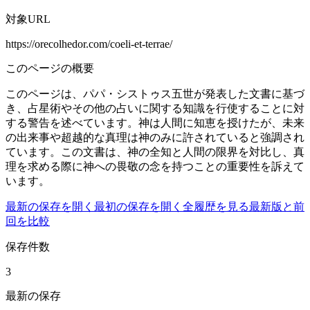
対象URL
https://orecolhedor.com/coeli-et-terrae/
このページの概要
このページは、パパ・シストゥス五世が発表した文書に基づ
き、占星術やその他の占いに関する知識を行使することに対
する警告を述べています。神は人間に知恵を授けたが、未来
の出来事や超越的な真理は神のみに許されていると強調され
ています。この文書は、神の全知と人間の限界を対比し、真
理を求める際に神への畏敬の念を持つことの重要性を訴えて
います。
最新の保存を開く
最初の保存を開く
全履歴を見る
最新版と前
回を比較
保存件数
3
最新の保存