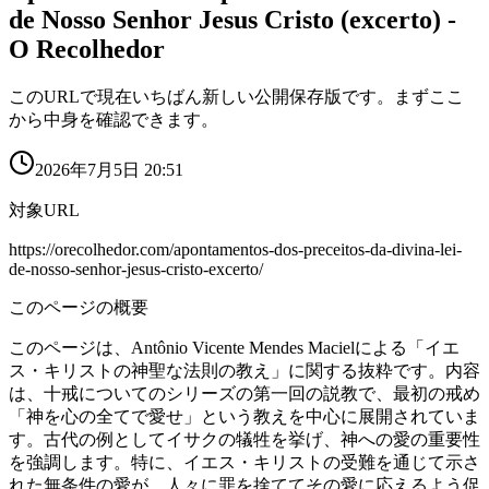
de Nosso Senhor Jesus Cristo (excerto) -
O Recolhedor
このURLで現在いちばん新しい公開保存版です。まずここ
から中身を確認できます。
2026年7月5日 20:51
対象URL
https://orecolhedor.com/apontamentos-dos-preceitos-da-divina-lei-
de-nosso-senhor-jesus-cristo-excerto/
このページの概要
このページは、Antônio Vicente Mendes Macielによる「イエ
ス・キリストの神聖な法則の教え」に関する抜粋です。内容
は、十戒についてのシリーズの第一回の説教で、最初の戒め
「神を心の全てで愛せ」という教えを中心に展開されていま
す。古代の例としてイサクの犠牲を挙げ、神への愛の重要性
を強調します。特に、イエス・キリストの受難を通じて示さ
れた無条件の愛が、人々に罪を捨ててその愛に応えるよう促