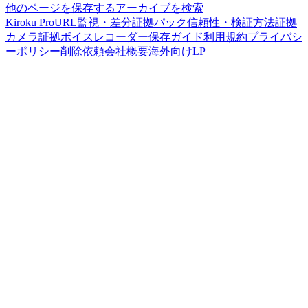
他のページを保存する
アーカイブを検索
Kiroku Pro
URL監視・差分
証拠パック
信頼性・検証方法
証拠
カメラ
証拠ボイスレコーダー
保存ガイド
利用規約
プライバシ
ーポリシー
削除依頼
会社概要
海外向けLP