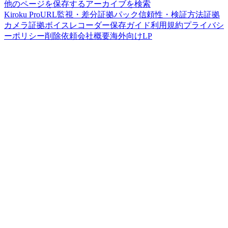
他のページを保存する
アーカイブを検索
Kiroku Pro
URL監視・差分
証拠パック
信頼性・検証方法
証拠
カメラ
証拠ボイスレコーダー
保存ガイド
利用規約
プライバシ
ーポリシー
削除依頼
会社概要
海外向けLP