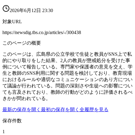
2026年6月12日 23:30
対象URL
https://newsdig.tbs.co.jp/articles/-/300438
このページの概要
このページは、広島県の公立学校で生徒と教員がSNS上で私
的にやり取りをした結果、2人の教員が懲戒処分を受けた事
例について報告している。専門家や保護者の意見を交え、学
生と教師のSNS利用に関する問題を検討しており、教育現場
におけるルールや適切なコミュニケーションのあり方につい
て議論が行われている。問題の深刻さや生徒への影響につい
ても言及されており、教師の行動がどのように評価されるべ
きかが問われている。
最新の保存を開く
最初の保存を開く
全履歴を見る
保存件数
1