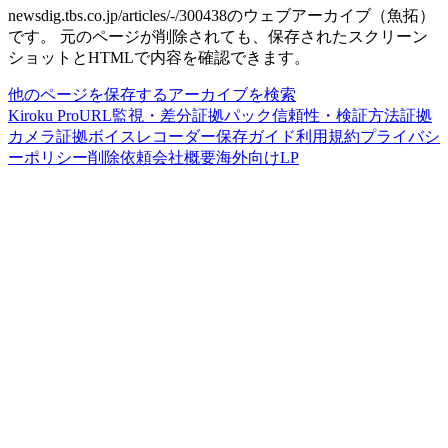
newsdig.tbs.co.jp/articles/-/300438
のウェブアーカイブ（魚拓）
です。
元のページが削除されても、保存されたスクリーン
ショットとHTMLで内容を確認できます。
他のページを保存する
アーカイブを検索
Kiroku Pro
URL監視・差分
証拠パック
信頼性・検証方法
証拠
カメラ
証拠ボイスレコーダー
保存ガイド
利用規約
プライバシ
ーポリシー
削除依頼
会社概要
海外向けLP