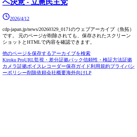
へ決意 - 立憲民主党
2026/4/12
cdp-japan.jp/news/20260329_0171
のウェブアーカイブ（魚拓）
です。
元のページが削除されても、保存されたスクリーン
ショットとHTMLで内容を確認できます。
他のページを保存する
アーカイブを検索
Kiroku Pro
URL監視・差分
証拠パック
信頼性・検証方法
証拠
カメラ
証拠ボイスレコーダー
保存ガイド
利用規約
プライバシ
ーポリシー
削除依頼
会社概要
海外向けLP