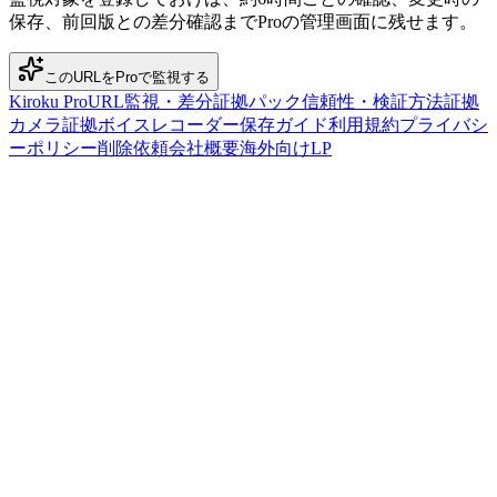
保存、前回版との差分確認までProの管理画面に残せます。
このURLをProで監視する
Kiroku Pro
URL監視・差分
証拠パック
信頼性・検証方法
証拠
カメラ
証拠ボイスレコーダー
保存ガイド
利用規約
プライバシ
ーポリシー
削除依頼
会社概要
海外向けLP