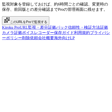
監視対象を登録しておけば、約6時間ごとの確認、変更時の
保存、前回版との差分確認までProの管理画面に残せます。
このURLをProで監視する
Kiroku Pro
URL監視・差分
証拠パック
信頼性・検証方法
証拠
カメラ
証拠ボイスレコーダー
保存ガイド
利用規約
プライバシ
ーポリシー
削除依頼
会社概要
海外向けLP