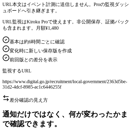
URL本文はイベント計測に送信しません。Proの監視ダッシ
ュボードへ引き継ぎます。
URL監視はKiroku Proで使えます。非公開保存、証拠パック
も含まれます。月額¥1,480
基本は約6時間ごとに確認
変化時に新しい保存版を作成
前回版との差分を表示
監視するURL
https://www.digital.go.jp/recruitment/local-government/2363d5be-
31d2-4dcf-8985-ac1c6446255f
差分確認の見え方
通知だけではなく、何が変わったかま
で確認できます。