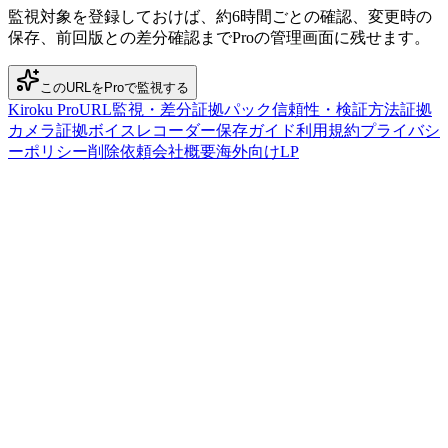
監視対象を登録しておけば、約6時間ごとの確認、変更時の
保存、前回版との差分確認までProの管理画面に残せます。
このURLをProで監視する
Kiroku Pro
URL監視・差分
証拠パック
信頼性・検証方法
証拠
カメラ
証拠ボイスレコーダー
保存ガイド
利用規約
プライバシ
ーポリシー
削除依頼
会社概要
海外向けLP