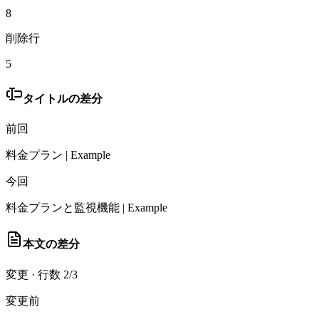
8
削除行
5
タイトルの差分
前回
料金プラン | Example
今回
料金プランと監視機能 | Example
本文の差分
変更
·
行数 2/3
変更前