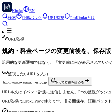
Kiroku
EN
検索
証拠パック
URL監視
Pro
Kirokuとは
URL監視
規約・料金ページの変更前後を、保存版
汎用的な更新通知ではなく、「変更前に何が表示されていた
監視したいURLを入力
Proで監視を始める
URL本文はイベント計測に送信しません。Proの監視ダッシ
URL監視はKiroku Proで使えます。非公開保存、証拠パックも