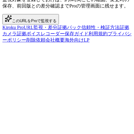
保存、前回版との差分確認までProの管理画面に残せます。
このURLをProで監視する
Kiroku Pro
URL監視・差分
証拠パック
信頼性・検証方法
証拠
カメラ
証拠ボイスレコーダー
保存ガイド
利用規約
プライバシ
ーポリシー
削除依頼
会社概要
海外向けLP