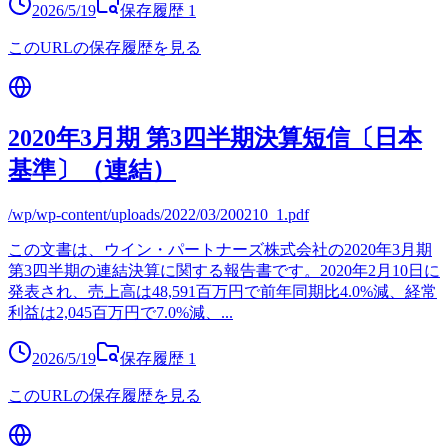
2026/5/19
保存履歴
1
このURLの保存履歴を見る
2020年3月期 第3四半期決算短信〔日本
基準〕（連結）
/wp/wp-content/uploads/2022/03/200210_1.pdf
この文書は、ウイン・パートナーズ株式会社の2020年3月期
第3四半期の連結決算に関する報告書です。2020年2月10日に
発表され、売上高は48,591百万円で前年同期比4.0%減、経常
利益は2,045百万円で7.0%減、
...
2026/5/19
保存履歴
1
このURLの保存履歴を見る