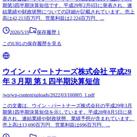
期第3四半期決算短信です。平成29年2月6日に発表され、連
結業績や財政状態についての詳細が記載されています。売上
高は42,213百万円、営業利益は2,224百万円、
...
2026/5/19
保存履歴
1
このURLの保存履歴を見る
ウイン・パートナーズ株式会社 平成29
年３月期 第１四半期決算短信
/wp/wp-content/uploads/2022/03/160805_1.pdf
この文書は、ウイン・パートナーズ株式会社の平成29年3月
期第1四半期決算短信を示しています。平成28年8月5日に発
表され、連結業績や財政状態、業績予想が含まれています。
売上高は13,690百万円、営業利益は696百万円、
...