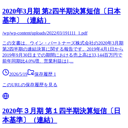
2020年3月期 第2四半期決算短信〔日本
基準〕（連結）
/wp/wp-content/uploads/2022/03/191111_1.pdf
この文書は、ウイン・パートナーズ株式会社の2020年3月期
第2四半期の連結決算に関する報告です。2019年4月1日から
2019年9月30日までの期間における売上高は33,144百万円で
前年同期比4.0%増、営業利益は1,
...
2026/5/19
保存履歴
1
このURLの保存履歴を見る
2020年３月期 第１四半期決算短信〔日
本基準〕（連結）