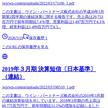
/wp/wp-content/uploads/2022/03/171106_1.pdf
この文書は、ウイン・パートナーズ株式会社の平成30年3月
期第2四半期の連結決算に関する報告です。売上高は29,753
百万円で前年同期比7.4％増、営業利益は1,497百万円で4.3％
増、経常利益は1,499百万円で4.3
...
2026/5/19
保存履歴
1
このURLの保存履歴を見る
2019年３月期 決算短信〔日本基準〕
（連結）
/wp/wp-content/uploads/2022/03/190510_1.pdf
この文書は、ウイン・パートナーズ株式会社の2019年3月期
の連結決算短信を示しています。2019年3月期の売上高は
69,775百万円で、前年同期比11.1%の増加を記録しました