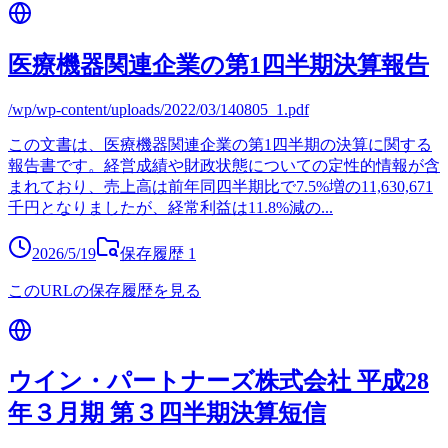
医療機器関連企業の第1四半期決算報告
/wp/wp-content/uploads/2022/03/140805_1.pdf
この文書は、医療機器関連企業の第1四半期の決算に関する
報告書です。経営成績や財政状態についての定性的情報が含
まれており、売上高は前年同四半期比で7.5%増の11,630,671
千円となりましたが、経常利益は11.8%減の
...
2026/5/19
保存履歴
1
このURLの保存履歴を見る
ウイン・パートナーズ株式会社 平成28
年３月期 第３四半期決算短信