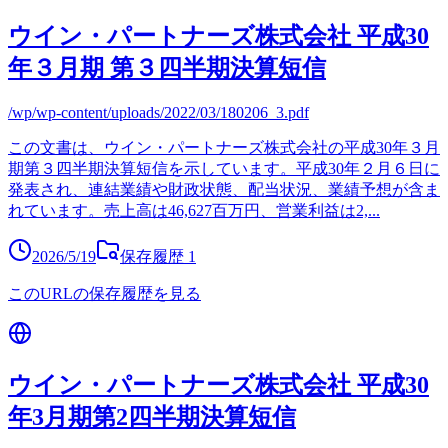
ウイン・パートナーズ株式会社 平成30
年３月期 第３四半期決算短信
/wp/wp-content/uploads/2022/03/180206_3.pdf
この文書は、ウイン・パートナーズ株式会社の平成30年３月
期第３四半期決算短信を示しています。平成30年２月６日に
発表され、連結業績や財政状態、配当状況、業績予想が含ま
れています。売上高は46,627百万円、営業利益は2,
...
2026/5/19
保存履歴
1
このURLの保存履歴を見る
ウイン・パートナーズ株式会社 平成30
年3月期第2四半期決算短信