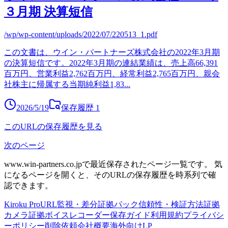
３月期 決算短信
/wp/wp-content/uploads/2022/07/220513_1.pdf
この文書は、ウイン・パートナーズ株式会社の2022年3月期
の決算短信です。2022年3月期の連結業績は、売上高66,391
百万円、営業利益2,762百万円、経常利益2,765百万円、親会
社株主に帰属する当期純利益1,83
...
2026/5/19
保存履歴
1
このURLの保存履歴を見る
次のページ
www.win-partners.co.jp
で最近保存されたページ一覧です。
気
になるページを開くと、そのURLの保存履歴を時系列で確
認できます。
Kiroku Pro
URL監視・差分
証拠パック
信頼性・検証方法
証拠
カメラ
証拠ボイスレコーダー
保存ガイド
利用規約
プライバシ
ーポリシー
削除依頼
会社概要
海外向けLP