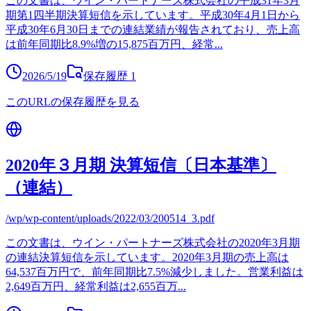
この文書は、ウイン・パートナーズ株式会社の平成31年3月
期第1四半期決算短信を示しています。平成30年4月1日から
平成30年6月30日までの連結業績が報告されており、売上高
は前年同期比8.9%増の15,875百万円、経常
...
2026/5/19
保存履歴
1
このURLの保存履歴を見る
2020年３月期 決算短信〔日本基準〕
（連結）
/wp/wp-content/uploads/2022/03/200514_3.pdf
この文書は、ウイン・パートナーズ株式会社の2020年3月期
の連結決算短信を示しています。2020年3月期の売上高は
64,537百万円で、前年同期比7.5%減少しました。営業利益は
2,649百万円、経常利益は2,655百万
...