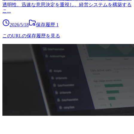
透明性、迅速な意思決定を重視し、経営システムを構築する
こ
...
2026/5/18
保存履歴
1
このURLの保存履歴を見る