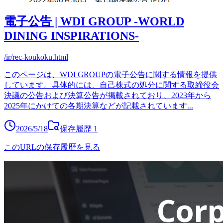
電子公告 | WDI GROUP -WORLD
DINING INSPIRATIONS-
/ir/rec-koukoku.html
このページは、WDI GROUPの電子公告に関する情報を提供
しています。具体的には、自己株式の処分に関する取締役会
決議の公告および決算公告が掲載されており、2023年から
2025年にかけての各期決算などが記載されています
...
2026/5/18
保存履歴
1
このURLの保存履歴を見る