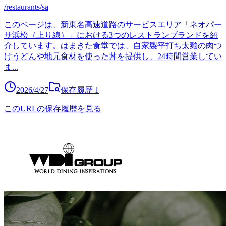
/restaurants/sa
このページは、新東名高速道路のサービスエリア「ネオパー
サ浜松（上り線）」における3つのレストランブランドを紹
介しています。はまきた食堂では、自家製平打ち太麺の肉つ
けうどんや地元食材を使った丼を提供し、24時間営業してい
ま
...
2026/4/27
保存履歴
1
このURLの保存履歴を見る