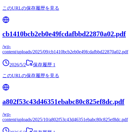
このURLの保存履歴を見る
cb1410bcb2eb0e49fcdafbbd22870a02.pdf
/wp-
content/uploads/2025/09/cb1410bcb2eb0e49fcdafbbd22870a02.pdf
2026/5/2
保存履歴
1
このURLの保存履歴を見る
a802f53c43d46351ebabc80c825ef8dc.pdf
/wp-
content/uploads/2025/10/a802f53c43d46351ebabc80c825ef8dc.pdf