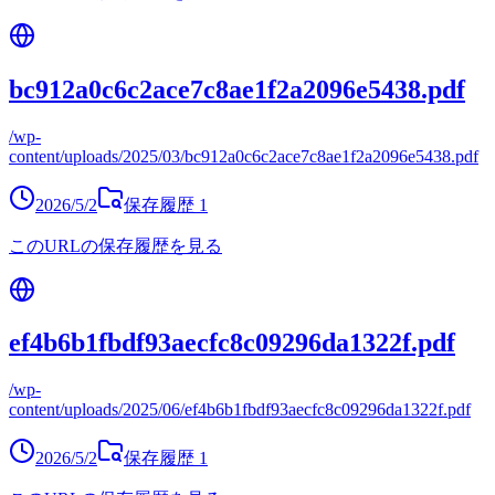
bc912a0c6c2ace7c8ae1f2a2096e5438.pdf
/wp-
content/uploads/2025/03/bc912a0c6c2ace7c8ae1f2a2096e5438.pdf
2026/5/2
保存履歴
1
このURLの保存履歴を見る
ef4b6b1fbdf93aecfc8c09296da1322f.pdf
/wp-
content/uploads/2025/06/ef4b6b1fbdf93aecfc8c09296da1322f.pdf
2026/5/2
保存履歴
1