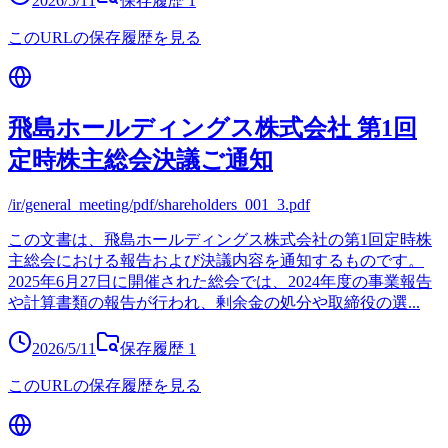
2026/5/11
保存履歴
1
このURLの保存履歴を見る
飛島ホールディングス株式会社 第1回
定時株主総会決議ご通知
/ir/general_meeting/pdf/shareholders_001_3.pdf
この文書は、飛島ホールディングス株式会社の第1回定時株
主総会における報告および決議内容を通知するものです。
2025年6月27日に開催された総会では、2024年度の事業報告
や計算書類の報告が行われ、剰余金の処分や取締役の選
...
2026/5/11
保存履歴
1
このURLの保存履歴を見る