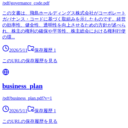
/pdf/governance_code.pdf
この文書は、飛島ホールディングス株式会社がコーポレート
ガバナンス・コードに基づく取組みを示したものです。経営
の効率性、健全性、透明性を向上させるための方針が述べら
れ、株主の権利の確保や平等性、株主総会における権利行使
の環
...
2026/5/11
保存履歴
1
このURLの保存履歴を見る
business_plan
/pdf/business_plan.pdf?v=1
2026/5/11
保存履歴
1
このURLの保存履歴を見る