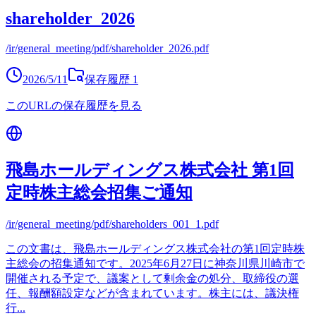
shareholder_2026
/ir/general_meeting/pdf/shareholder_2026.pdf
2026/5/11
保存履歴
1
このURLの保存履歴を見る
飛島ホールディングス株式会社 第1回
定時株主総会招集ご通知
/ir/general_meeting/pdf/shareholders_001_1.pdf
この文書は、飛島ホールディングス株式会社の第1回定時株
主総会の招集通知です。2025年6月27日に神奈川県川崎市で
開催される予定で、議案として剰余金の処分、取締役の選
任、報酬額設定などが含まれています。株主には、議決権
行
...