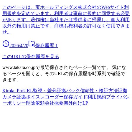
このページは、宝ホールディングス株式会社のWebサイト利
用規約を定めています。利用者は事前に規約に同意する必要
があります。著作権は当社または提供者に帰属し、個人利用
以外の転用は禁止です。商標も権利者の許可なく使用できま
せ
...
2026/4/20
保存履歴
1
このURLの保存履歴を見る
www.takara.co.jp
で最近保存されたページ一覧です。
気にな
るページを開くと、そのURLの保存履歴を時系列で確認で
きます。
Kiroku Pro
URL監視・差分
証拠パック
信頼性・検証方法
証拠
カメラ
証拠ボイスレコーダー
保存ガイド
利用規約
プライバシ
ーポリシー
削除依頼
会社概要
海外向けLP