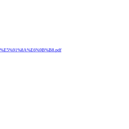
1%E5%91%8A%E6%9B%B8.pdf