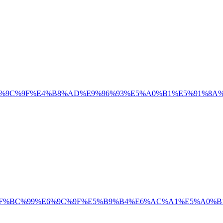
%90%E6%9C%9F%E4%B8%AD%E9%96%93%E5%A0%B1%E5%91%8A%
C%96%EF%BC%99%E6%9C%9F%E5%B9%B4%E6%AC%A1%E5%A0%