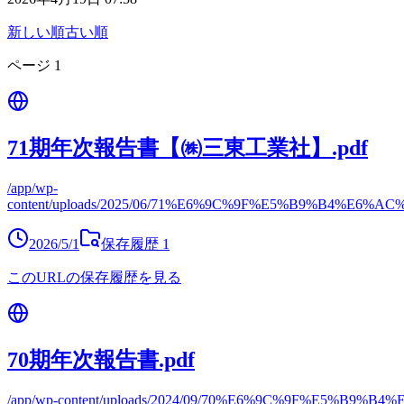
新しい順
古い順
ページ
1
71期年次報告書【㈱三東工業社】.pdf
/app/wp-
content/uploads/2025/06/71%E6%9C%9F%E5%B9%B4%
2026/5/1
保存履歴
1
このURLの保存履歴を見る
70期年次報告書.pdf
/app/wp-content/uploads/2024/09/70%E6%9C%9F%E5%B