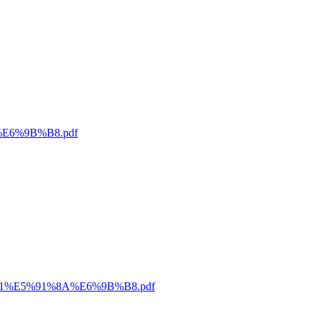
E6%9B%B8.pdf
B1%E5%91%8A%E6%9B%B8.pdf