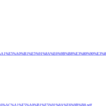
E6%AC%A1%E5%A0%B1%E5%91%8A%E6%9B%B8%E3%80%90%
9%B4%E6%AC%A1%E5%A0%B1%E5%91%8A%E6%9B%B8.pdf