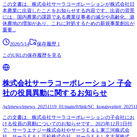
この文書は、株式会社サーラコーポレーションが株式会社日
本農業に出資したことをお知らせする内容です。出資の背景
には、国内農業の課題である農業従事者の減少や高齢化、遊
休農地の増加があり、これに対処するための新規事業創出が
重要
...
2026/5/14
保存履歴
1
このURLの保存履歴を見る
株式会社サーラコーポレーション 子会
社の役員異動に関するお知らせ
/ja/irnews/irnews_20251119_01/main/0/link/SC_kogaisyajinji_20251
この文書は、株式会社サーラコーポレーションの子会社にお
ける役員の異動についてのお知らせです。2025年12月1日付
で、サーラエナジー株式会社やサーラＥ＆Ｌ東三河株式会
社、サーラＥ＆Ｌ浜松株式会社、サーラＥ＆Ｌ名古屋株式