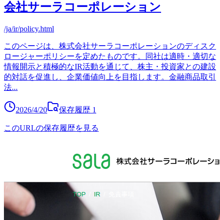
会社サーラコーポレーション
/ja/ir/policy.html
このページは、株式会社サーラコーポレーションのディスク
ロージャーポリシーを定めたものです。同社は適時・適切な
情報開示と積極的なIR活動を通じて、株主・投資家との建設
的対話を促進し、企業価値向上を目指します。金融商品取引
法
...
2026/4/20
保存履歴
1
このURLの保存履歴を見る