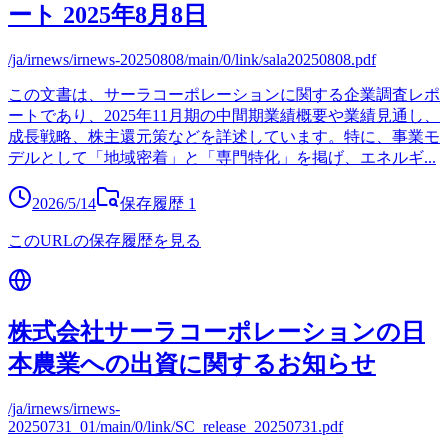
ート 2025年8月8日
/ja/irnews/irnews-20250808/main/0/link/sala20250808.pdf
この文書は、サーラコーポレーションに関する企業調査レポ
ートであり、2025年11月期の中間期業績概要や業績見通し、
成長戦略、株主還元策などを詳述しています。特に、事業モ
デルとして「地域密着」と「専門特化」を掲げ、エネルギ
...
2026/5/14
保存履歴
1
このURLの保存履歴を見る
株式会社サーラコーポレーションの日
本農業への出資に関するお知らせ
/ja/irnews/irnews-
20250731_01/main/0/link/SC_release_20250731.pdf