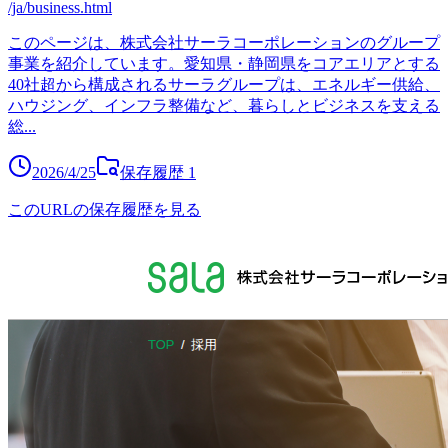
/ja/business.html
このページは、株式会社サーラコーポレーションのグループ
事業を紹介しています。愛知県・静岡県をコアエリアとする
40社超から構成されるサーラグループは、エネルギー供給、
ハウジング、インフラ整備など、暮らしとビジネスを支える
総
...
2026/4/25
保存履歴
1
このURLの保存履歴を見る