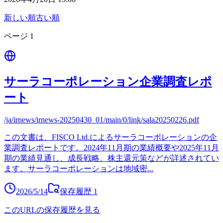
新しい順
古い順
ページ
1
サーラコーポレーション企業調査レポ
ート
/ja/irnews/irnews-20250430_01/main/0/link/sala20250226.pdf
この文書は、FISCO Ltd.によるサーラコーポレーションの企
業調査レポートです。2024年11月期の業績概要や2025年11月
期の業績見通し、成長戦略、株主還元策などが詳述されてい
ます。サーラコーポレーションは地域密
...
2026/5/14
保存履歴
1
このURLの保存履歴を見る