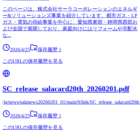
このページは、株式会社サーラコーポレーションのエネルギ
ー&ソリューションズ事業を紹介しています。都市ガス・LP
ガス・電気の供給事業を中心に、愛知県東部・静岡県西部お
よび全国で展開しており、家庭向けにはリフォームや宅配水
な
...
2026/4/25
保存履歴
1
このURLの保存履歴を見る
SC_release_salacard20th_20260201.pdf
/ja/news/salanews20260201_01/main/0/link/SC_release_salacard20t
2026/4/25
保存履歴
1
このURLの保存履歴を見る