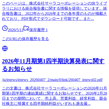
このページは、株式会社サーラコーポレーションのIRライブ
ラリにおける統合報告書に関する情報を提供しています。統
合報告書は、2022年から2026年までの各年度のものが掲載さ
れており、PDF形式でダウンロード可能です。また
...
2026/5/13
保存履歴
1
このURLの保存履歴を見る
2026年11月期第1四半期決算発表に関す
るお知らせ
/ja/irnews/irnews_20260407_2/main/0/link/260407_irnews02.pdf
この文書は、株式会社サーラコーポレーションの2026年11月
期第1四半期の連結業績に関するお知らせです。2026年2月28
日までの期間において、売上高、営業利益、経常利益、親会
社株主に帰属する四半期純利益がいずれも過去最
...