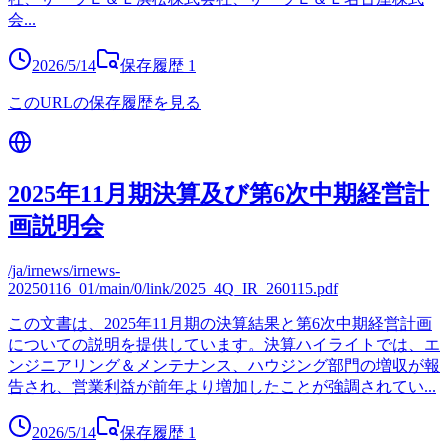
会
...
2026/5/14
保存履歴
1
このURLの保存履歴を見る
2025年11月期決算及び第6次中期経営計
画説明会
/ja/irnews/irnews-
20250116_01/main/0/link/2025_4Q_IR_260115.pdf
この文書は、2025年11月期の決算結果と第6次中期経営計画
についての説明を提供しています。決算ハイライトでは、エ
ンジニアリング＆メンテナンス、ハウジング部門の増収が報
告され、営業利益が前年より増加したことが強調されてい
...
2026/5/14
保存履歴
1