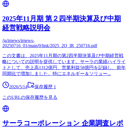
2025年11月期 第２四半期決算及び中期
経営戦略説明会
/ja/irnews/irnews-
20250716_01/main/0/link/2025_2Q_IR_250716.pdf
この文書は、2025年11月期の第2四半期決算及び中期経営戦
略についての説明を提供しています。サーラの業績ハイライ
トとして、売上高1312億円、営業利益58億円を記録し、前年
同期比で増加しました。特にエネルギー＆ソリュー
...
2026/5/14
保存履歴
1
このURLの保存履歴を見る
サーラコーポレーション 企業調査レポ