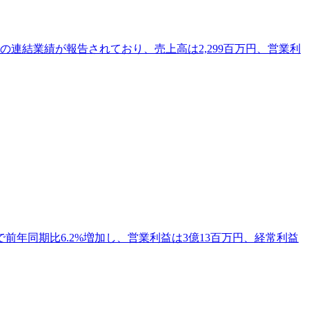
での連結業績が報告されており、売上高は2,299百万円、営業利
前年同期比6.2%増加し、営業利益は3億13百万円、経常利益