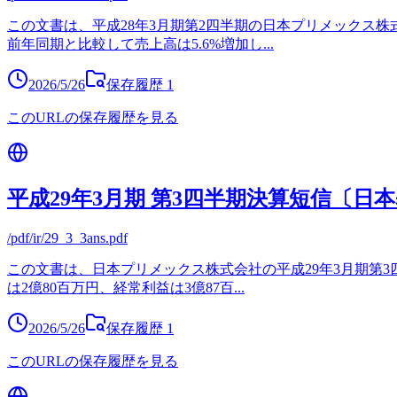
この文書は、平成28年3月期第2四半期の日本プリメックス株式
前年同期と比較して売上高は5.6%増加し
...
2026/5/26
保存履歴
1
このURLの保存履歴を見る
平成29年3月期 第3四半期決算短信〔日
/pdf/ir/29_3_3ans.pdf
この文書は、日本プリメックス株式会社の平成29年3月期第3四
は2億80百万円、経常利益は3億87百
...
2026/5/26
保存履歴
1
このURLの保存履歴を見る