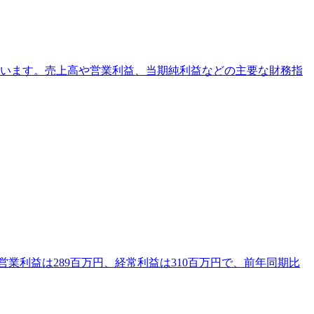
ています。売上高や営業利益、当期純利益などの主要な財務指
営業利益は289百万円、経常利益は310百万円で、前年同期比