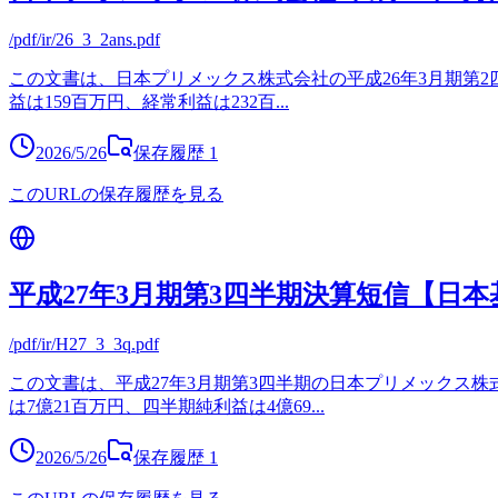
/pdf/ir/26_3_2ans.pdf
この文書は、日本プリメックス株式会社の平成26年3月期第2四
益は159百万円、経常利益は232百
...
2026/5/26
保存履歴
1
このURLの保存履歴を見る
平成27年3月期第3四半期決算短信【日本
/pdf/ir/H27_3_3q.pdf
この文書は、平成27年3月期第3四半期の日本プリメックス株
は7億21百万円、四半期純利益は4億69
...
2026/5/26
保存履歴
1