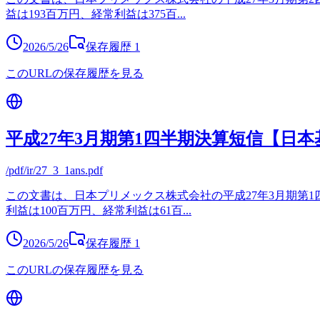
益は193百万円、経常利益は375百
...
2026/5/26
保存履歴
1
このURLの保存履歴を見る
平成27年3月期第1四半期決算短信【日本
/pdf/ir/27_3_1ans.pdf
この文書は、日本プリメックス株式会社の平成27年3月期第1四
利益は100百万円、経常利益は61百
...
2026/5/26
保存履歴
1
このURLの保存履歴を見る