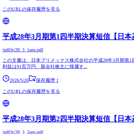
このURLの保存履歴を見る
平成28年3月期第1四半期決算短信【日本
/pdf/ir/28_3_1ans.pdf
この文書は、日本プリメックス株式会社の平成28年3月期第1四
利益は91百万円、親会社株主に帰属す
...
2026/5/26
保存履歴
1
このURLの保存履歴を見る
平成28年3月期第2四半期決算短信【日本
/pdf/ir/28_3_2ans.pdf