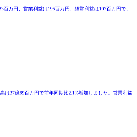
3百万円、営業利益は195百万円、経常利益は197百万円で、
は37億69百万円で前年同期比2.1%増加しました。営業利益