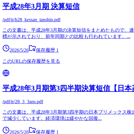
平成28年3月期 決算短信
/pdf/ir/h28_kessan_tanshin.pdf
この文書は、平成28年3月期の決算短信をまとめたもので、
標が示されており、前年同期との比較も行われています。
...
2026/5/26
保存履歴
1
このURLの保存履歴を見る
平成28年3月期第3四半期決算短信【日本
/pdf/ir/28_3_3ans.pdf
この文書は、平成28年3月期第3四半期の日本プリメックス株式
で減少しています。経済環境は緩やかな回復
...
2026/5/26
保存履歴
1