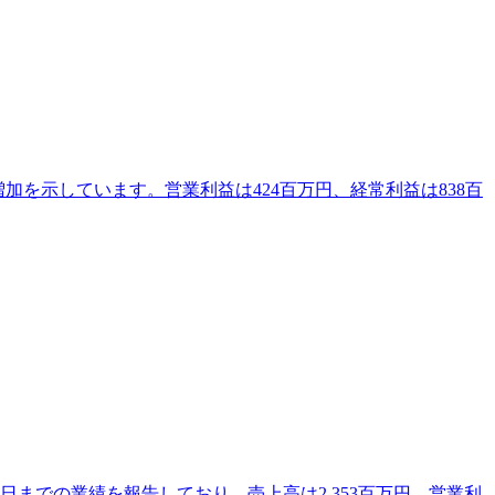
増加を示しています。営業利益は424百万円、経常利益は838百
0日までの業績を報告しており、売上高は2,353百万円、営業利