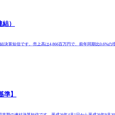
連結）
決算短信です。売上高は4,866百万円で、前年同期比0.6%の
基準】
半期の連結決算短信です。平成26年4月1日から平成26年9月3