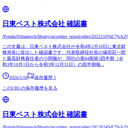
日東ベスト株式会社 確認書
/Portals/0/images/ir/library/securities_report/other/20222
この文書は、日東ベスト株式会社が令和4年2月10日に東北財
務局長に提出した確認書です。代表取締役社長の塚田莊一郎
と最高財務責任者の小関徹が、同社の第84期第3四半期（令
和3年10月1日から令和3年12月31日）の四半期報
...
2026/5/16
保存履歴
1
このURLの保存履歴を見る
日東ベスト株式会社 確認書
/Portals/0/images/ir/library/securities_report/other/20226