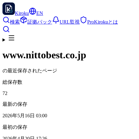
Kiroku
EN
検索
証拠パック
URL監視
Pro
Kirokuとは
www.nittobest.co.jp
の最近保存されたページ
総保存数
72
最新の保存
2026年5月16日 03:00
最初の保存
2026年4月20日 17:26