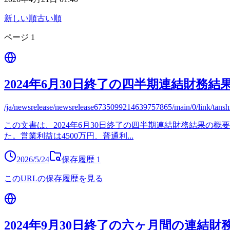
新しい順
古い順
ページ
1
2024年6月30日終了の四半期連結財務結
/ja/newsrelease/newsrelease6735099214639757865/main/0/link/tans
この文書は、2024年6月30日終了の四半期連結財務結果の概要
た。営業利益は4500万円、普通利
...
2026/5/24
保存履歴
1
このURLの保存履歴を見る
2024年9月30日終了の六ヶ月間の連結