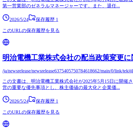
第一営業部のゼネラルマネージャーです。また、退任
...
2026/5/24
保存履歴
1
このURLの保存履歴を見る
明治電機工業株式会社の配当政策変更に
/ja/newsrelease/newsrelease6375405750784618662/main/0/link/tekij
この文書は、明治電機工業株式会社が2025年5月15日に
営の重要な優先事項とし、株主価値の最大化と企業価
...
2026/5/24
保存履歴
1
このURLの保存履歴を見る