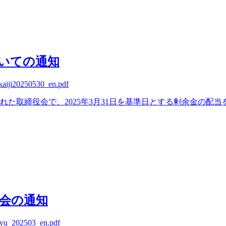
いての通知
ikaiji20250530_en.pdf
された取締役会で、2025年3月31日を基準日とする剰余金の配
総会の通知
osyu_202503_en.pdf