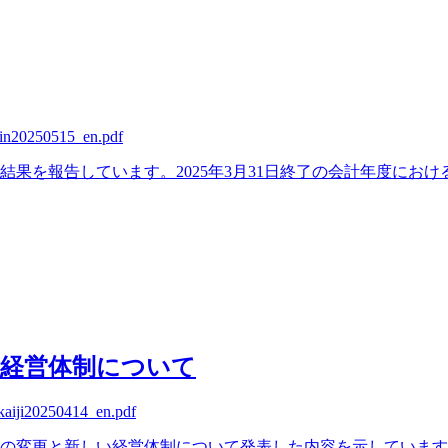
hin20250515_en.pdf
果を報告しています。2025年3月31日終了の会計年度における
新経営体制について
ikaiji20250414_en.pdf
取締役の変更と新しい経営体制について発表した内容を示してい