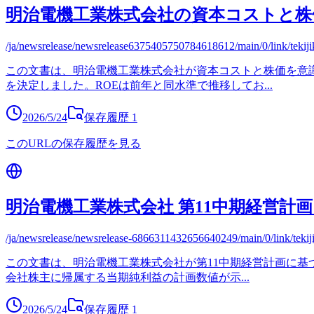
明治電機工業株式会社の資本コストと株
/ja/newsrelease/newsrelease6375405750784618612/main/0/link/tekij
この文書は、明治電機工業株式会社が資本コストと株価を意識
を決定しました。ROEは前年と同水準で推移してお
...
2026/5/24
保存履歴
1
このURLの保存履歴を見る
明治電機工業株式会社 第11中期経営計
/ja/newsrelease/newsrelease-6866311432656640249/main/0/link/teki
この文書は、明治電機工業株式会社が第11中期経営計画に基づ
会社株主に帰属する当期純利益の計画数値が示
...
2026/5/24
保存履歴
1