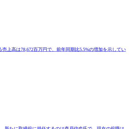
売上高は78,672百万円で、前年同期比5.5%の増加を示してい
ます。新たに取締役に就任するのは森戸信也氏で、現在の役職は