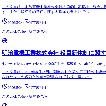
この文書は、明治電機工業株式会社の第69回定時株主総会に関
す。また、取締役の選任に関する提案も含まれてい
...
2026/5/24
保存履歴
1
このURLの保存履歴を見る
明治電機工業株式会社 役員新体制に関
/ja/newsrelease/newsrelease-2606575107619285148/main/0/link/teki
この文書は、2025年6月26日に開催された第69回定時株
された役員の名前と役割が記載されており、特に社
...
2026/5/24
保存履歴
1
このURLの保存履歴を見る