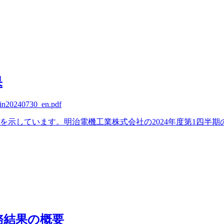
果
hin20240730_en.pdf
を示しています。明治電機工業株式会社の2024年度第1四半期の売
財務結果の概要