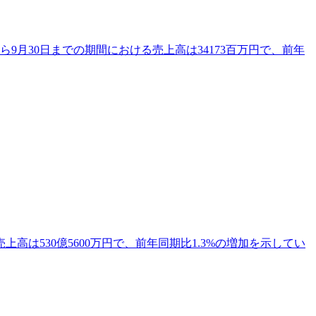
ら9月30日までの期間における売上高は34173百万円で、前年
高は530億5600万円で、前年同期比1.3%の増加を示してい