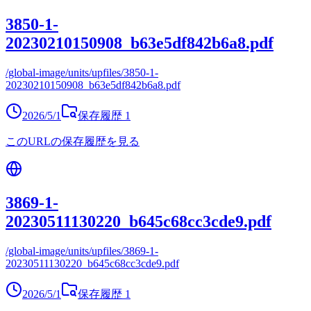
3850-1-
20230210150908_b63e5df842b6a8.pdf
/global-image/units/upfiles/3850-1-
20230210150908_b63e5df842b6a8.pdf
2026/5/1
保存履歴
1
このURLの保存履歴を見る
3869-1-
20230511130220_b645c68cc3cde9.pdf
/global-image/units/upfiles/3869-1-
20230511130220_b645c68cc3cde9.pdf
2026/5/1
保存履歴
1