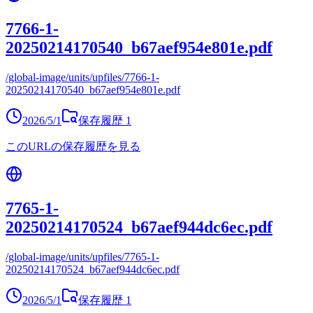
7766-1-
20250214170540_b67aef954e801e.pdf
/global-image/units/upfiles/7766-1-
20250214170540_b67aef954e801e.pdf
2026/5/1
保存履歴
1
このURLの保存履歴を見る
7765-1-
20250214170524_b67aef944dc6ec.pdf
/global-image/units/upfiles/7765-1-
20250214170524_b67aef944dc6ec.pdf
2026/5/1
保存履歴
1