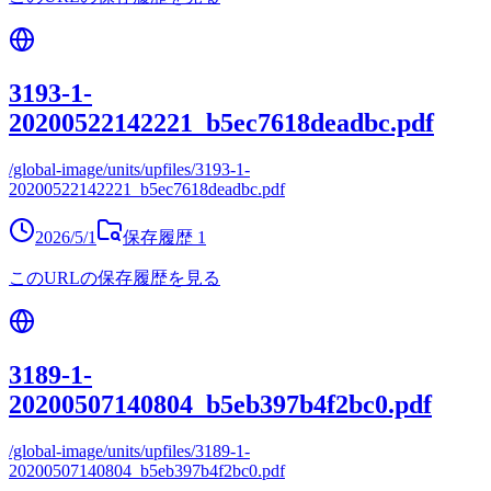
3193-1-
20200522142221_b5ec7618deadbc.pdf
/global-image/units/upfiles/3193-1-
20200522142221_b5ec7618deadbc.pdf
2026/5/1
保存履歴
1
このURLの保存履歴を見る
3189-1-
20200507140804_b5eb397b4f2bc0.pdf
/global-image/units/upfiles/3189-1-
20200507140804_b5eb397b4f2bc0.pdf