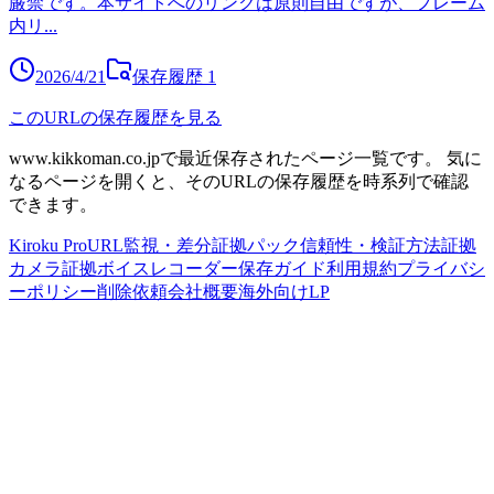
厳禁です。本サイトへのリンクは原則自由ですが、フレーム
内リ
...
2026/4/21
保存履歴
1
このURLの保存履歴を見る
www.kikkoman.co.jp
で最近保存されたページ一覧です。
気に
なるページを開くと、そのURLの保存履歴を時系列で確認
できます。
Kiroku Pro
URL監視・差分
証拠パック
信頼性・検証方法
証拠
カメラ
証拠ボイスレコーダー
保存ガイド
利用規約
プライバシ
ーポリシー
削除依頼
会社概要
海外向けLP