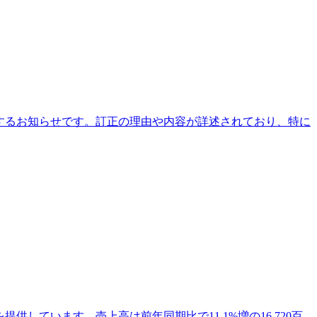
に関するお知らせです。訂正の理由や内容が詳述されており、特に
しています。売上高は前年同期比で11.1%増の16,720百