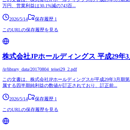
万円、営業利益は30.1%減の743百
...
2026/5/14
保存履歴
1
このURLの保存履歴を見る
株式会社JPホールディングス 平成29年
/ir/library_data/20170804_teisei29_2.pdf
この文書は、株式会社JPホールディングスが平成29年3月
属する四半期純利益の数値が訂正されており、訂正前
...
2026/5/14
保存履歴
1
このURLの保存履歴を見る