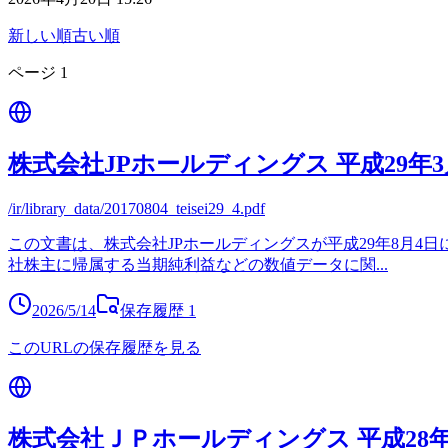
新しい順
古い順
ページ
1
株式会社JPホールディングス 平成29
/ir/library_data/20170804_teisei29_4.pdf
この文書は、株式会社JPホールディングスが平成29年8月4
社株主に帰属する当期純利益などの数値データに関
...
2026/5/14
保存履歴
1
このURLの保存履歴を見る
株式会社ＪＰホールディングス 平成28