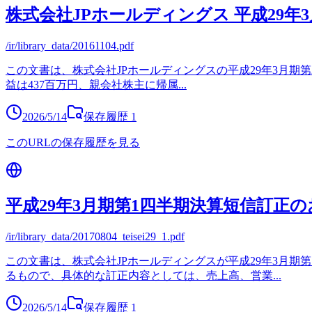
株式会社JPホールディングス 平成29年
/ir/library_data/20161104.pdf
この文書は、株式会社JPホールディングスの平成29年3月期第
益は437百万円、親会社株主に帰属
...
2026/5/14
保存履歴
1
このURLの保存履歴を見る
平成29年3月期第1四半期決算短信訂正
/ir/library_data/20170804_teisei29_1.pdf
この文書は、株式会社JPホールディングスが平成29年3月
るもので、具体的な訂正内容としては、売上高、営業
...
2026/5/14
保存履歴
1