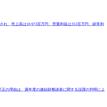
れ、売上高は10,973百万円、営業利益は351百万円、経常利
。訂正の理由は、過年度の連結財務諸表に関する誤謬の判明によ