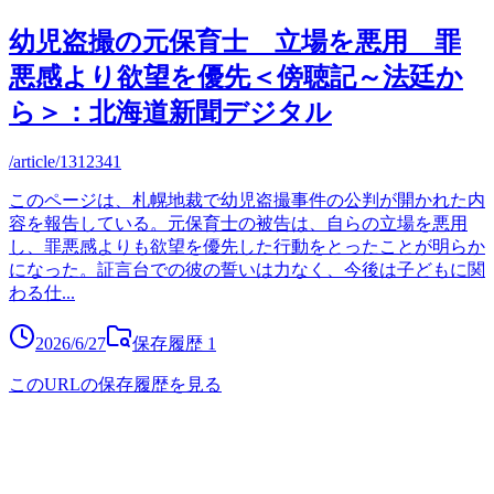
幼児盗撮の元保育士 立場を悪用 罪
悪感より欲望を優先＜傍聴記～法廷か
ら＞：北海道新聞デジタル
/article/1312341
このページは、札幌地裁で幼児盗撮事件の公判が開かれた内
容を報告している。元保育士の被告は、自らの立場を悪用
し、罪悪感よりも欲望を優先した行動をとったことが明らか
になった。証言台での彼の誓いは力なく、今後は子どもに関
わる仕
...
2026/6/27
保存履歴
1
このURLの保存履歴を見る