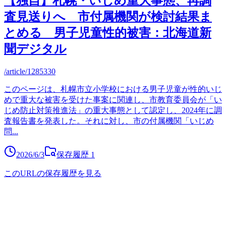
【独自】札幌・いじめ重大事態、再調
査見送りへ 市付属機関が検討結果ま
とめる 男子児童性的被害：北海道新
聞デジタル
/article/1285330
このページは、札幌市立小学校における男子児童が性的いじ
めで重大な被害を受けた事案に関連し、市教育委員会が「い
じめ防止対策推進法」の重大事態として認定し、2024年に調
査報告書を発表した。それに対し、市の付属機関「いじめ
問
...
2026/6/3
保存履歴
1
このURLの保存履歴を見る