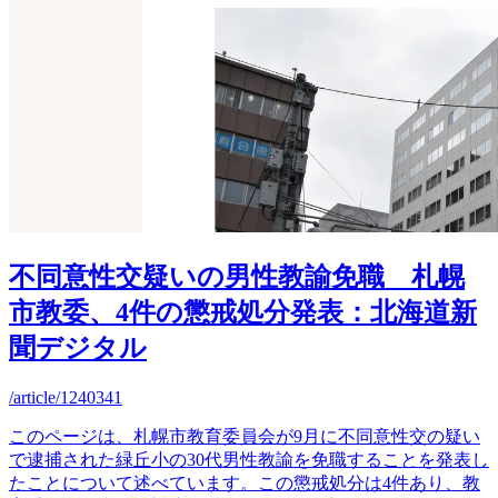
不同意性交疑いの男性教諭免職 札幌
市教委、4件の懲戒処分発表：北海道新
聞デジタル
/article/1240341
このページは、札幌市教育委員会が9月に不同意性交の疑い
で逮捕された緑丘小の30代男性教諭を免職することを発表し
たことについて述べています。この懲戒処分は4件あり、教