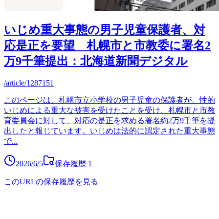
いじめ重大事態の男子児童保護者、対
応是正を要望 札幌市と市教委に署名2
万9千筆提出：北海道新聞デジタル
/article/1287151
このページは、札幌市立小学校の男子児童の保護者が、性的
いじめによる重大な被害を受けたことを受け、札幌市と市教
育委員会に対して、対応の是正を求める署名約2万9千筆を提
出したと報じています。いじめは法的に認定された重大事態
で
...
2026/6/5
保存履歴
1
このURLの保存履歴を見る