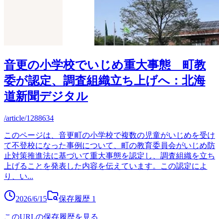
音更の小学校でいじめ重大事態 町教
委が認定、調査組織立ち上げへ：北海
道新聞デジタル
/article/1288634
このページは、音更町の小学校で複数の児童がいじめを受け
て不登校になった事例について、町の教育委員会がいじめ防
止対策推進法に基づいて重大事態を認定し、調査組織を立ち
上げることを発表した内容を伝えています。この認定によ
り、い
...
2026/6/15
保存履歴
1
このURLの保存履歴を見る