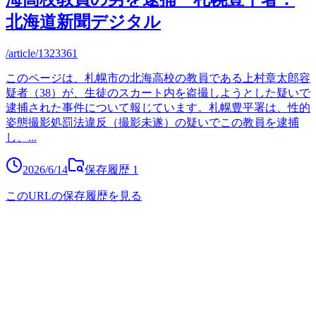
北海道新聞デジタル
/article/1323361
このページは、札幌市の北海高校の教員である上村章太郎容
疑者（38）が、生徒のスカート内を盗撮しようとした疑いで
逮捕された事件について報じています。札幌豊平署は、性的
姿態撮影処罰法違反（撮影未遂）の疑いでこの教員を逮捕
し、
...
2026/6/14
保存履歴
1
このURLの保存履歴を見る