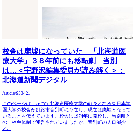
校舎は廃墟になっていた 「北海道医
療大学」３８年前にも移転劇 当別
は…＜宇野沢編集委員が読み解く＞：
北海道新聞デジタル
/article/933421
このページは、かつて北海道医療大学の前身となる東日本学
園大学の校舎が釧路市音別町に存在し、現在は廃墟となって
いることを伝えています。校舎は1974年に開校し、当別町と
の二校舎体制で運営されていましたが、音別町の人口減少
と
...