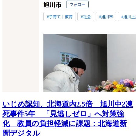
いじめ認知、北海道内2.5倍 旭川中2凍
死事件5年 「見逃しゼロ」へ対策強
化 教員の負担軽減に課題：北海道新
聞デジタル