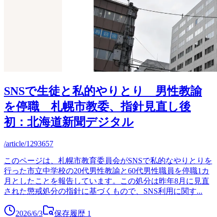
SNSで生徒と私的やりとり 男性教諭
を停職 札幌市教委、指針見直し後
初：北海道新聞デジタル
/article/1293657
このページは、札幌市教育委員会がSNSで私的なやりとりを
行った市立中学校の20代男性教諭と60代男性職員を停職1カ
月としたことを報告しています。この処分は昨年8月に見直
された懲戒処分の指針に基づくもので、SNS利用に関す
...
2026/6/3
保存履歴
1