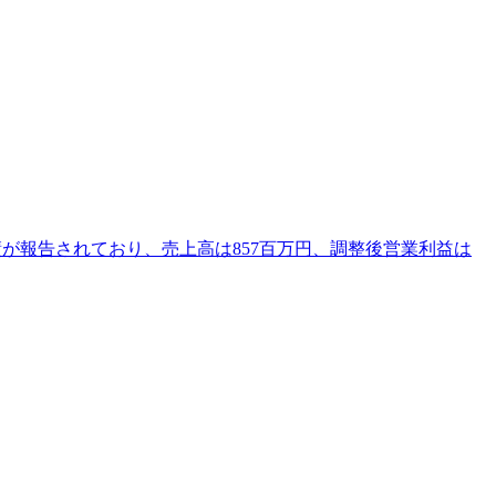
での業績が報告されており、売上高は857百万円、調整後営業利益は