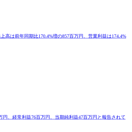
高は前年同期比170.4%増の857百万円、営業利益は174.4%
2百万円、経常利益76百万円、当期純利益47百万円と報告されて