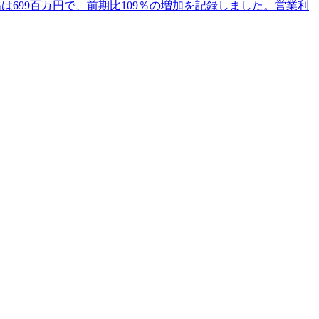
高は699百万円で、前期比109％の増加を記録しました。営業利