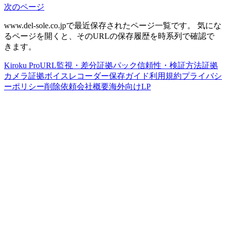
次のページ
www.del-sole.co.jp
で最近保存されたページ一覧です。
気にな
るページを開くと、そのURLの保存履歴を時系列で確認で
きます。
Kiroku Pro
URL監視・差分
証拠パック
信頼性・検証方法
証拠
カメラ
証拠ボイスレコーダー
保存ガイド
利用規約
プライバシ
ーポリシー
削除依頼
会社概要
海外向けLP