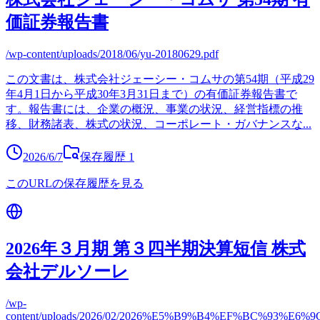
価証券報告書
/wp-content/uploads/2018/06/yu-20180629.pdf
この文書は、株式会社ジェーシー・コムサの第54期（平成29
年4月1日から平成30年3月31日まで）の有価証券報告書で
す。報告書には、企業の概況、事業の状況、経営指標の推
移、財務諸表、株式の状況、コーポレート・ガバナンスな
...
2026/6/7
保存履歴
1
このURLの保存履歴を見る
2026年３月期 第３四半期決算短信 株式
会社デルソーレ
/wp-
content/uploads/2026/02/2026%E5%B9%B4%EF%BC