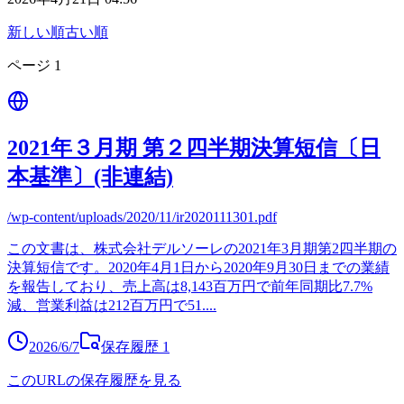
新しい順
古い順
ページ
1
2021年３月期 第２四半期決算短信〔日
本基準〕(非連結)
/wp-content/uploads/2020/11/ir2020111301.pdf
この文書は、株式会社デルソーレの2021年3月期第2四半期の
決算短信です。2020年4月1日から2020年9月30日までの業績
を報告しており、売上高は8,143百万円で前年同期比7.7%
減、営業利益は212百万円で51.
...
2026/6/7
保存履歴
1
このURLの保存履歴を見る