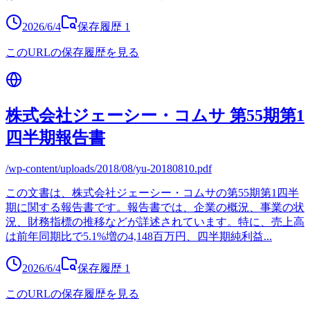
2026/6/4
保存履歴
1
このURLの保存履歴を見る
株式会社ジェーシー・コムサ 第55期第1
四半期報告書
/wp-content/uploads/2018/08/yu-20180810.pdf
この文書は、株式会社ジェーシー・コムサの第55期第1四半
期に関する報告書です。報告書では、企業の概況、事業の状
況、財務指標の推移などが詳述されています。特に、売上高
は前年同期比で5.1%増の4,148百万円、四半期純利益
...
2026/6/4
保存履歴
1
このURLの保存履歴を見る