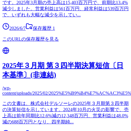
です。2025年3月期の売上高は15,403百万円で、前期比13.4%
減少しました。営業利益は561百万円、経常利益は539百万円
で、いずれも大幅な減少を示してい
...
2026/6/7
保存履歴
1
このURLの保存履歴を見る
2025年３月期 第３四半期決算短信〔日
本基準〕(非連結)
/wp-
content/uploads/2025/02/2025%E5%B9%B4%E7%AC
この文書は、株式会社デルソーレの2025年３月期第３四半期
の決算短信を示しています。2024年10月の火災の影響で、売
上高は前年同期比12.6%減の12,348百万円、営業利益は48.0%
減の688百万円となり、四半期純
...