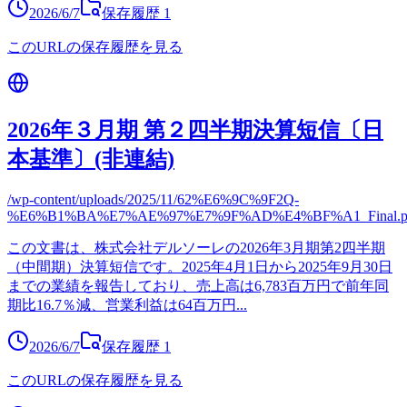
2026/6/7
保存履歴
1
このURLの保存履歴を見る
2026年３月期 第２四半期決算短信〔日
本基準〕(非連結)
/wp-content/uploads/2025/11/62%E6%9C%9F2Q-
%E6%B1%BA%E7%AE%97%E7%9F%AD%E4%BF%A1_Final.p
この文書は、株式会社デルソーレの2026年3月期第2四半期
（中間期）決算短信です。2025年4月1日から2025年9月30日
までの業績を報告しており、売上高は6,783百万円で前年同
期比16.7％減、営業利益は64百万円
...
2026/6/7
保存履歴
1
このURLの保存履歴を見る