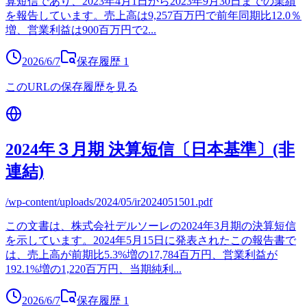
算短信であり、2023年4月1日から2023年9月30日までの業績
を報告しています。売上高は9,257百万円で前年同期比12.0％
増、営業利益は900百万円で2
...
2026/6/7
保存履歴
1
このURLの保存履歴を見る
2024年３月期 決算短信〔日本基準〕(非
連結)
/wp-content/uploads/2024/05/ir2024051501.pdf
この文書は、株式会社デルソーレの2024年3月期の決算短信
を示しています。2024年5月15日に発表されたこの報告書で
は、売上高が前期比5.3%増の17,784百万円、営業利益が
192.1%増の1,220百万円、当期純利
...
2026/6/7
保存履歴
1