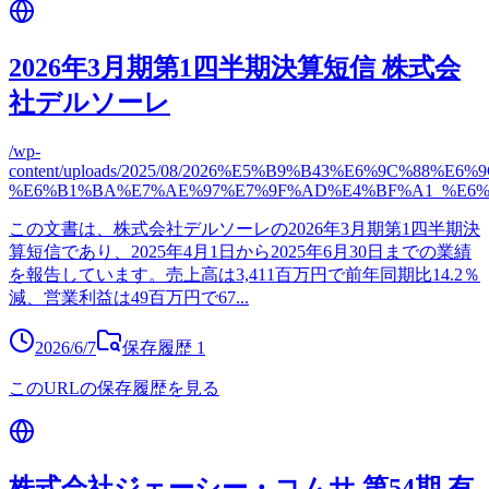
2026年3月期第1四半期決算短信 株式会
社デルソーレ
/wp-
content/uploads/2025/08/2026%E5%B9%B43%E6%9C%88
%E6%B1%BA%E7%AE%97%E7%9F%AD%E4%BF%A1_%E6%
この文書は、株式会社デルソーレの2026年3月期第1四半期決
算短信であり、2025年4月1日から2025年6月30日までの業績
を報告しています。売上高は3,411百万円で前年同期比14.2％
減、営業利益は49百万円で67
...
2026/6/7
保存履歴
1
このURLの保存履歴を見る
株式会社ジェーシー・コムサ 第54期 有