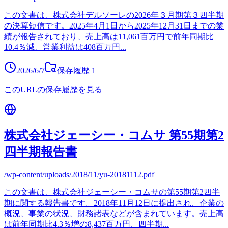
この文書は、株式会社デルソーレの2026年３月期第３四半期
の決算短信です。2025年4月1日から2025年12月31日までの業
績が報告されており、売上高は11,061百万円で前年同期比
10.4％減、営業利益は408百万円
...
2026/6/7
保存履歴
1
このURLの保存履歴を見る
株式会社ジェーシー・コムサ 第55期第2
四半期報告書
/wp-content/uploads/2018/11/yu-20181112.pdf
この文書は、株式会社ジェーシー・コムサの第55期第2四半
期に関する報告書です。2018年11月12日に提出され、企業の
概況、事業の状況、財務諸表などが含まれています。売上高
は前年同期比4.3％増の8,437百万円、四半期
...