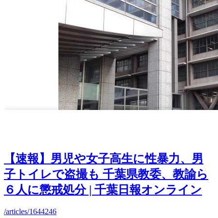
【速報】男児や女子高生に性暴力、男
子トイレで盗撮も 千葉県教委、教諭ら
６人に懲戒処分 | 千葉日報オンライン
/articles/1644246