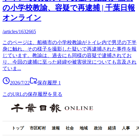
の小学校教諭、容疑で再逮捕 | 千葉日報
オンライン
/articles/1632665
このページは、船橋市の小学校教諭がトイレ内で男児の下半
身に触れ、その様子を撮影した疑いで再逮捕された事件を報
じています。教諭は、過去にも同様の容疑で逮捕されてお
り、今回の逮捕に至った経緯や被害状況についても言及され
ていま
...
2026/7/22
保存履歴
1
このURLの保存履歴を見る