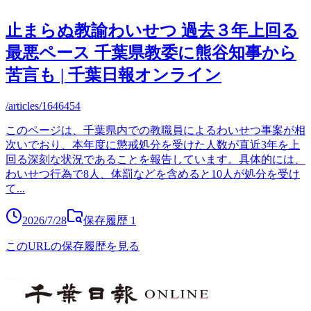
止まらぬ教諭わいせつ 過去３年上回る
最悪ペース 千葉県教委に熊谷知事から
苦言も | 千葉日報オンライン
/articles/1646454
このページは、千葉県内での教職員によるわいせつ事案が相
次いでおり、本年度に懲戒処分を受けた人数が直近3年を上
回る深刻な状況であることを報告しています。具体的には、
わいせつ行為で8人、体罰などを含めると10人が処分を受け
て
...
2026/7/28
保存履歴
1
このURLの保存履歴を見る