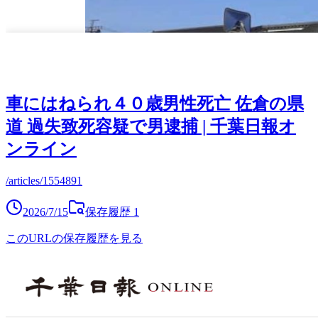
車にはねられ４０歳男性死亡 佐倉の県
道 過失致死容疑で男逮捕 | 千葉日報オ
ンライン
/articles/1554891
2026/7/15
保存履歴
1
このURLの保存履歴を見る