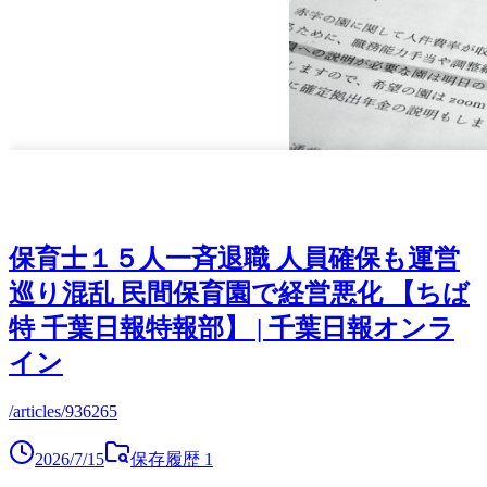
保育士１５人一斉退職 人員確保も運営
巡り混乱 民間保育園で経営悪化 【ちば
特 千葉日報特報部】 | 千葉日報オンラ
イン
/articles/936265
2026/7/15
保存履歴
1