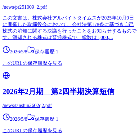
/news/pr251009_2.pdf
この文書は、株式会社アルバイトタイムスが2025年10月9日
に開催した取締役会において、会社法第178条に基づき自己
株式の消却に関する決議を行ったことをお知らせするもので
す。消却される株式は普通株式で、総数は1,000,
...
2026/5/8
保存履歴
1
このURLの保存履歴を見る
2026年2月期 第2四半期決算短信
/news/tanshin2602q2.pdf
2026/5/8
保存履歴
1
このURLの保存履歴を見る