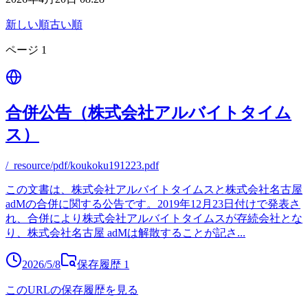
新しい順
古い順
ページ
1
合併公告（株式会社アルバイトタイム
ス）
/_resource/pdf/koukoku191223.pdf
この文書は、株式会社アルバイトタイムスと株式会社名古屋
adMの合併に関する公告です。2019年12月23日付けで発表さ
れ、合併により株式会社アルバイトタイムスが存続会社とな
り、株式会社名古屋 adMは解散することが記さ
...
2026/5/8
保存履歴
1
このURLの保存履歴を見る