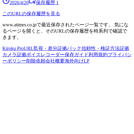
2026/4/20
保存履歴
1
このURLの保存履歴を見る
www.atimes.co.jp
で最近保存されたページ一覧です。
気にな
るページを開くと、そのURLの保存履歴を時系列で確認で
きます。
Kiroku Pro
URL監視・差分
証拠パック
信頼性・検証方法
証拠
カメラ
証拠ボイスレコーダー
保存ガイド
利用規約
プライバシ
ーポリシー
削除依頼
会社概要
海外向けLP