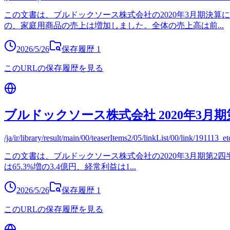
この文書は、ブルドックソース株式会社の2020年3月期決
の、家庭用商品の売上は増加しました。全体の売上高は前
...
2026/5/26
保存履歴
1
このURLの保存履歴を見る
ブルドックソース株式会社 2020年3月
/ja/ir/library/result/main/00/teaserItems2/05/linkList/00/link/191113_et
この文書は、ブルドックソース株式会社の2020年3月期第2
は65.3%増の3.4億円、経常利益は1
...
2026/5/26
保存履歴
1
このURLの保存履歴を見る