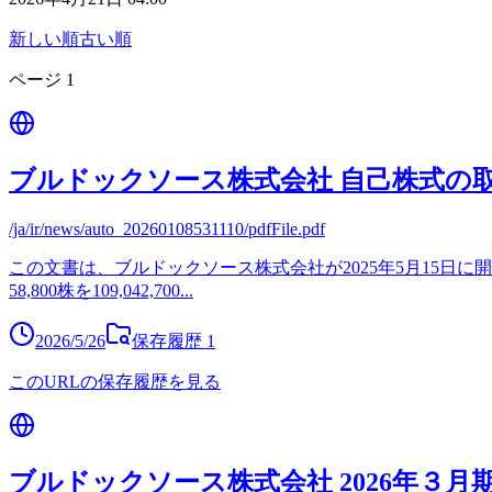
新しい順
古い順
ページ
1
ブルドックソース株式会社 自己株式の
/ja/ir/news/auto_20260108531110/pdfFile.pdf
この文書は、ブルドックソース株式会社が2025年5月15日に
58,800株を109,042,700
...
2026/5/26
保存履歴
1
このURLの保存履歴を見る
ブルドックソース株式会社 2026年３月