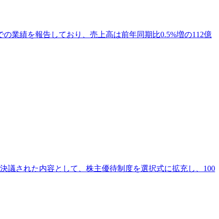
までの業績を報告しており、売上高は前年同期比0.5%増の112億
で決議された内容として、株主優待制度を選択式に拡充し、100