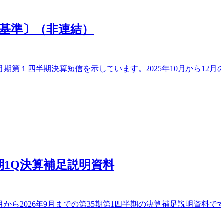
本基準〕（非連結）
期第１四半期決算短信を示しています。2025年10月から12月の
期1Q決算補足説明資料
月から2026年9月までの第35期第1四半期の決算補足説明資