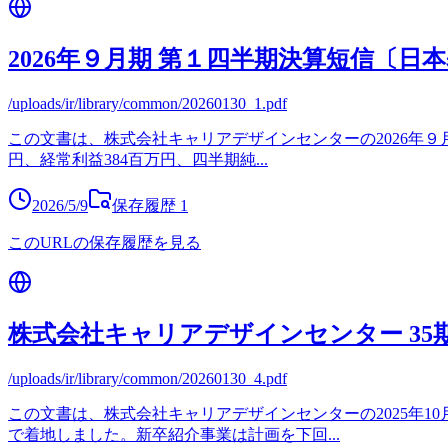
2026年９月期 第１四半期決算短信〔日
/uploads/ir/library/common/20260130_1.pdf
この文書は、株式会社キャリアデザインセンターの2026年９月
円、経常利益384百万円、四半期純
...
2026/5/9
保存履歴
1
このURLの保存履歴を見る
株式会社キャリアデザインセンター 35
/uploads/ir/library/common/20260130_4.pdf
この文書は、株式会社キャリアデザインセンターの2025年10
で着地しました。新卒紹介事業は計画を下回
...