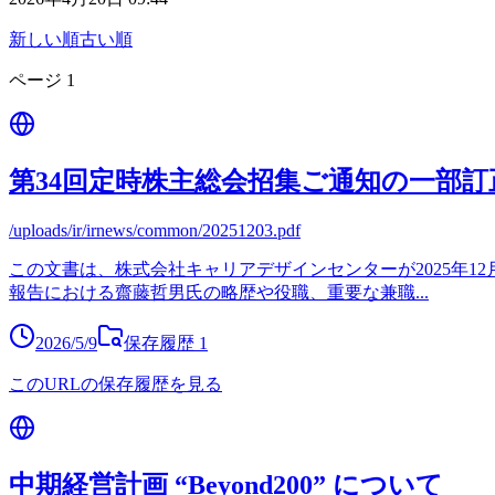
新しい順
古い順
ページ
1
第34回定時株主総会招集ご通知の一部
/uploads/ir/irnews/common/20251203.pdf
この文書は、株式会社キャリアデザインセンターが2025年1
報告における齋藤哲男氏の略歴や役職、重要な兼職
...
2026/5/9
保存履歴
1
このURLの保存履歴を見る
中期経営計画 “Beyond200” について