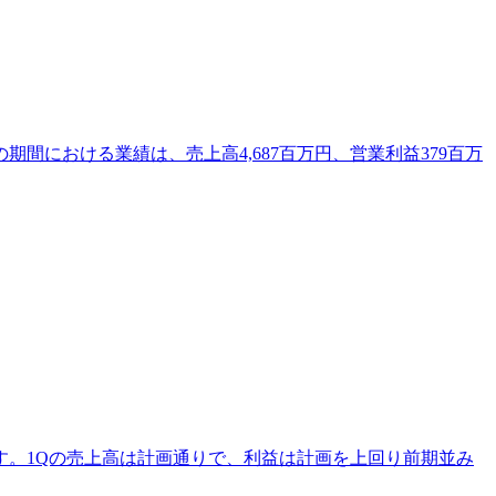
期間における業績は、売上高4,687百万円、営業利益379百万
料です。1Qの売上高は計画通りで、利益は計画を上回り前期並み