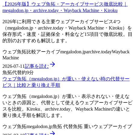
【2026年版】ウェブ魚拓・アーカイブサービス徹底比較｜
megalodon.jp・archive.today・Wayback Machine・Kiroku
2026年に利用できる主要ウェブアーカイブサービス4つ
（megalodon.jp・archive.today・Wayback Machine・Kiroku）を
保存形式・速度・証拠保全・料金など15項目で徹底比較。目
的別のおすすめも解説します。
ウェブ魚拓
比較
アーカイブ
megalodon.jp
archive.today
Wayback
Machine
2026-07-11
記事を読む
魚拓代替
約9分
ウェブ魚拓（megalodon.jp）が重い・使えない時の代替サー
ビス｜比較と乗り換え手順
ウェブ魚拓（megalodon.jp）が重い・表示されない・使えな
いときの原因と、代替として使えるウェブアーカイブサービ
スを比較。Kiroku、archive.today、Wayback Machineの違いと
乗り換え手順を解説します。
ウェブ魚拓
megalodon.jp
魚拓 代替
魚拓 重い
ウェブアーカイブ