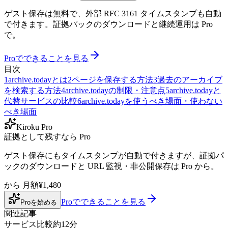
ゲスト保存は無料で、外部 RFC 3161 タイムスタンプも自動
で付きます。証拠パックのダウンロードと継続運用は Pro
で。
Proでできることを見る
目次
1
archive.todayとは
2
ページを保存する方法
3
過去のアーカイブ
を検索する方法
4
archive.todayの制限・注意点
5
archive.todayと
代替サービスの比較
6
archive.todayを使うべき場面・使わない
べき場面
Kiroku Pro
証拠として残すなら Pro
ゲスト保存にもタイムスタンプが自動で付きますが、証拠パ
ックのダウンロードと URL 監視・非公開保存は Pro から。
から
月額¥1,480
Proでできることを見る
Proを始める
関連記事
サービス比較
約12分