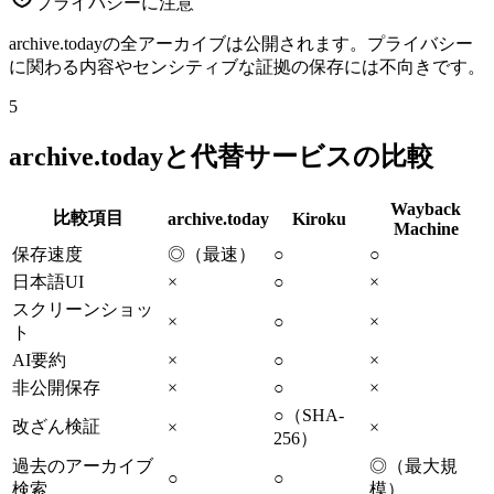
プライバシーに注意
archive.todayの全アーカイブは公開されます。プライバシー
に関わる内容やセンシティブな証拠の保存には不向きです。
5
archive.todayと代替サービスの比較
Wayback
比較項目
archive.today
Kiroku
Machine
保存速度
◎（最速）
○
○
日本語UI
×
○
×
スクリーンショッ
×
○
×
ト
AI要約
×
○
×
非公開保存
×
○
×
○（SHA-
改ざん検証
×
×
256）
過去のアーカイブ
◎（最大規
○
○
検索
模）