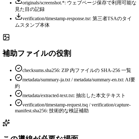
originals/screenshot.*: ウェブページ保存で利用可能な
見た目の記録
verification/timestamp-response.tsr: 第三者TSAのタイ
ムスタンプ本体
補助ファイルの役割
checksums.sha256: ZIP 内ファイルの SHA-256 一覧
metadata/summary-ja.txt / metadata/summary-en.txt: AI要
約
metadata/extracted-text.txt: 抽出した本文テキスト
verification/timestamp-request.tsq / verification/capture-
manifest.sha256: 技術的な検証補助