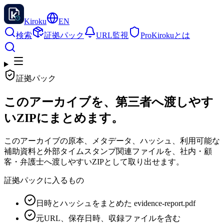
Kiroku
EN
検索
証拠パック
URL監視
Pro
Kirokuとは
証拠パック
このアーカイブを、第三者へ渡しやす
いZIPにまとめます。
このアーカイブの原本、メタデータ、ハッシュ、利用可能な
補助資料と外部タイムスタンプ関連ファイルを、社内・顧
客・弁護士へ渡しやすいZIPとして取り出せます。
証拠パックに入るもの
日時とハッシュをまとめた evidence-report.pdf
元URL、保存日時、収録ファイルを含む