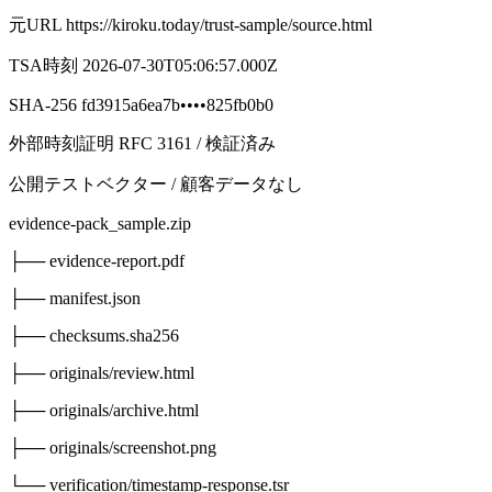
元URL
https://kiroku.today/trust-sample/source.html
TSA時刻
2026-07-30T05:06:57.000Z
SHA-256
fd3915a6ea7b
••••
825fb0b0
外部時刻証明 RFC 3161 / 検証済み
公開テストベクター / 顧客データなし
evidence-pack_sample.zip
├── evidence-report.pdf
├── manifest.json
├── checksums.sha256
├── originals/review.html
├── originals/archive.html
├── originals/screenshot.png
└── verification/timestamp-response.tsr