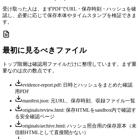
受け取った人は、まずPDFでURL・保存時刻・ハッシュを確
認し、必要に応じて保存本体やタイムスタンプを検証できま
す。
最初に見るべきファイル
トップ階層は確認用ファイルだけに整理しています。まず重
要なのは次の数点です。
evidence-report.pdf: 日時とハッシュをまとめた確認
用PDF
manifest.json: 元URL、保存時刻、収録ファイル一覧
originals/review.html: 保存HTMLをsandbox内で確認す
る安全確認ページ
originals/archive.html: ハッシュ照合用の保存原本（未
信頼HTMLとして直接開かない）