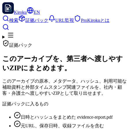
Kiroku
EN
検索
証拠パック
URL監視
Pro
Kirokuとは
証拠パック
このアーカイブを、第三者へ渡しやす
いZIPにまとめます。
このアーカイブの原本、メタデータ、ハッシュ、利用可能な
補助資料と外部タイムスタンプ関連ファイルを、社内・顧
客・弁護士へ渡しやすいZIPとして取り出せます。
証拠パックに入るもの
日時とハッシュをまとめた evidence-report.pdf
元URL、保存日時、収録ファイルを含む