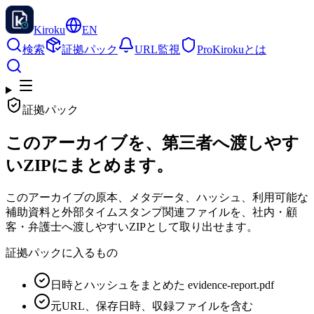
Kiroku
EN
検索
証拠パック
URL監視
Pro
Kirokuとは
証拠パック
このアーカイブを、第三者へ渡しやす
いZIPにまとめます。
このアーカイブの原本、メタデータ、ハッシュ、利用可能な
補助資料と外部タイムスタンプ関連ファイルを、社内・顧
客・弁護士へ渡しやすいZIPとして取り出せます。
証拠パックに入るもの
日時とハッシュをまとめた evidence-report.pdf
元URL、保存日時、収録ファイルを含む