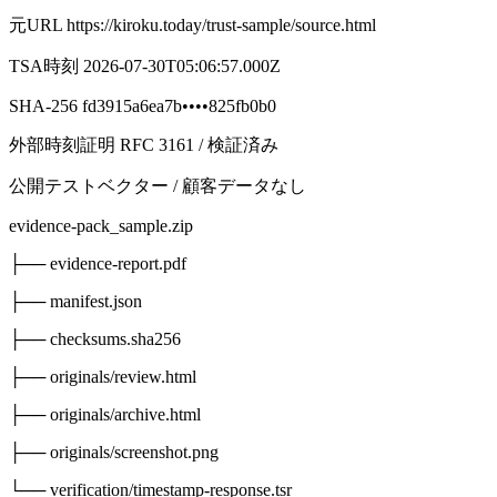
元URL
https://kiroku.today/trust-sample/source.html
TSA時刻
2026-07-30T05:06:57.000Z
SHA-256
fd3915a6ea7b
••••
825fb0b0
外部時刻証明 RFC 3161 / 検証済み
公開テストベクター / 顧客データなし
evidence-pack_sample.zip
├── evidence-report.pdf
├── manifest.json
├── checksums.sha256
├── originals/review.html
├── originals/archive.html
├── originals/screenshot.png
└── verification/timestamp-response.tsr