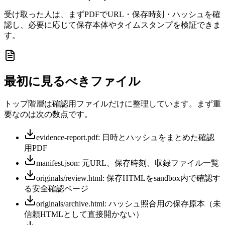
受け取った人は、まずPDFでURL・保存時刻・ハッシュを確
認し、必要に応じて保存本体やタイムスタンプを検証できま
す。
最初に見るべきファイル
トップ階層は確認用ファイルだけに整理しています。まず重
要なのは次の数点です。
evidence-report.pdf: 日時とハッシュをまとめた確認
用PDF
manifest.json: 元URL、保存時刻、収録ファイル一覧
originals/review.html: 保存HTMLをsandbox内で確認す
る安全確認ページ
originals/archive.html: ハッシュ照合用の保存原本（未
信頼HTMLとして直接開かない）