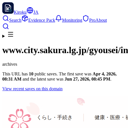
Kiroku
JA
Search
Evidence Pack
Monitoring
Pro
About
www.city.sakura.lg.jp
/gyousei/i
archives
This URL has
10
public saves. The first save was
Apr 4, 2026,
08:31 AM
and the latest save was
Jun 27, 2026, 08:45 PM
.
View recent saves on this domain