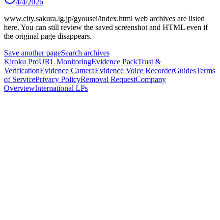
4/4/2026
www.city.sakura.lg.jp/gyousei/index.html
web archives are listed
here.
You can still review the saved screenshot and HTML even if
the original page disappears.
Save another page
Search archives
Kiroku Pro
URL Monitoring
Evidence Pack
Trust &
Verification
Evidence Camera
Evidence Voice Recorder
Guides
Terms
of Service
Privacy Policy
Removal Request
Company
Overview
International LPs