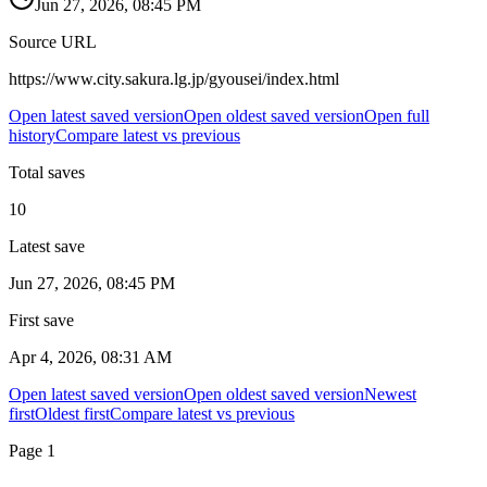
Jun 27, 2026, 08:45 PM
Source URL
https://www.city.sakura.lg.jp/gyousei/index.html
Open latest saved version
Open oldest saved version
Open full
history
Compare latest vs previous
Total saves
10
Latest save
Jun 27, 2026, 08:45 PM
First save
Apr 4, 2026, 08:31 AM
Open latest saved version
Open oldest saved version
Newest
first
Oldest first
Compare latest vs previous
Page
1