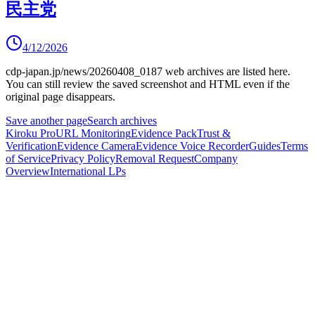
民主党
4/12/2026
cdp-japan.jp/news/20260408_0187
web archives are listed here.
You can still review the saved screenshot and HTML even if the
original page disappears.
Save another page
Search archives
Kiroku Pro
URL Monitoring
Evidence Pack
Trust &
Verification
Evidence Camera
Evidence Voice Recorder
Guides
Terms
of Service
Privacy Policy
Removal Request
Company
Overview
International LPs