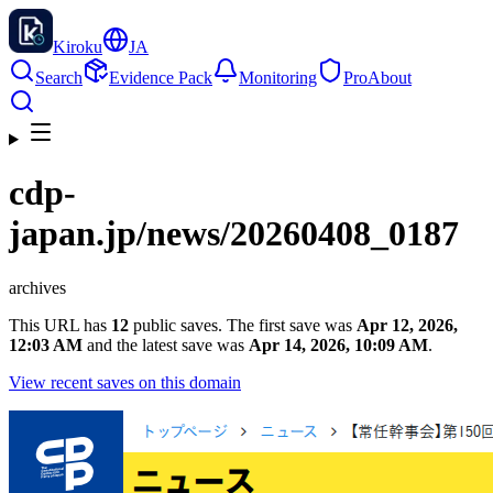
Kiroku
JA
Search
Evidence Pack
Monitoring
Pro
About
cdp-
japan.jp
/news/20260408_0187
archives
This URL has
12
public saves. The first save was
Apr 12, 2026,
12:03 AM
and the latest save was
Apr 14, 2026, 10:09 AM
.
View recent saves on this domain