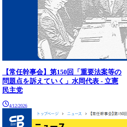
【常任幹事会】第150回「重要法案等の
問題点を訴えていく」水岡代表 - 立憲
民主党
4/12/2026