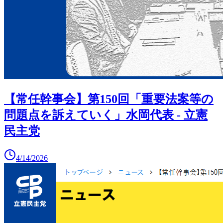
【常任幹事会】第150回「重要法案等の
問題点を訴えていく」水岡代表 - 立憲
民主党
4/14/2026