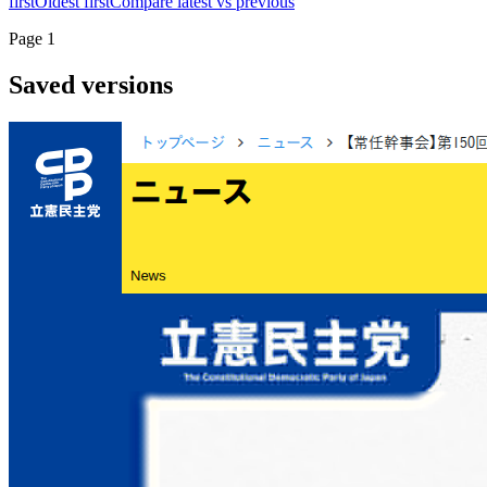
first
Oldest first
Compare latest vs previous
Page
1
Saved versions